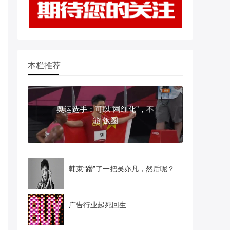
本栏推荐
奥运选手：可以“网红化”，不
能“饭圈
韩束“蹭”了一把吴亦凡，然后呢？
广告行业起死回生