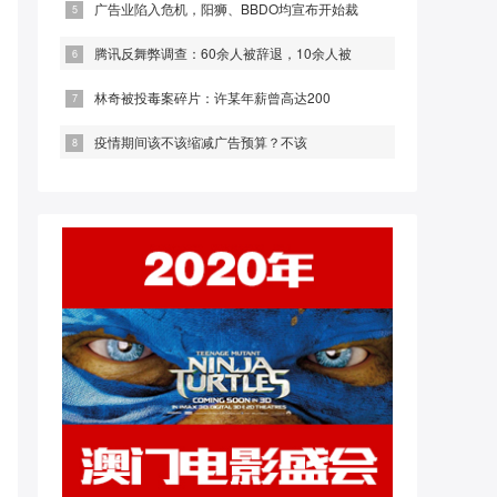
广告业陷入危机，阳狮、BBDO均宣布开始裁
腾讯反舞弊调查：60余人被辞退，10余人被
林奇被投毒案碎片：许某年薪曾高达200
疫情期间该不该缩减广告预算？不该