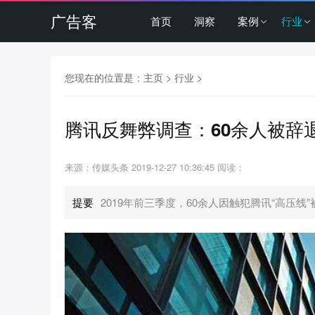
广告客
首页
洞察
案例
行业
您现在的位置是：
主页
>
行业
>
腾讯反舞弊调查：60余人被辞
来源：传媒头条
2019-12-27 10:36:45
阅读：
提要
2019年前三季度，60余人因触犯腾讯“高压线