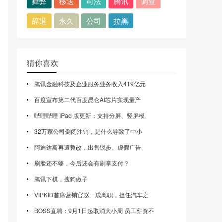
舞弊
移送
司法
腾讯
调查
辞退
永久
公司
拉黑
猜你喜欢
腾讯金融科技及企业服务业务收入419亿元
百度宣布第二代百度昆仑AI芯片实现量产
哔哩哔哩 iPad 版更新：支持分屏、竖屏模
32万家公司倒闭注销，是什么导致了中小
阿迪达斯再遭整改，出售锐步、虚假广告
刷脸还不够，今后还会有刷掌支付？
腾讯下棋，搜狗做子
VIPKID首席营销官赵一成离职，担任汽车之
BOSS直聘：9月1日起取消大小周 员工薪资不