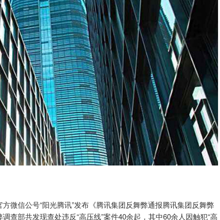
官方微信公号“阳光腾讯”发布《腾讯集团反舞弊通报腾讯集团反舞弊
调查部共发现查处违反“高压线”案件40余起，其中60余人因触犯“高