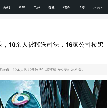
品牌
营销
电商
数据
招聘
学堂
运营
退，10余人被移送司法，16家公司拉黑
”被辞退，10余人因涉嫌违法犯罪被移送公安司法机关。...