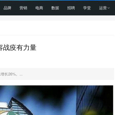
品牌
营销
电商
数据
招聘
学堂
运营
容战疫有力量
长26%。...