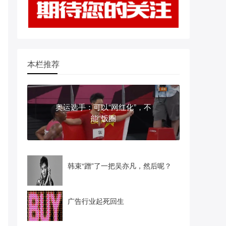
本栏推荐
奥运选手：可以“网红化”，不
能“饭圈
韩束“蹭”了一把吴亦凡，然后呢？
广告行业起死回生