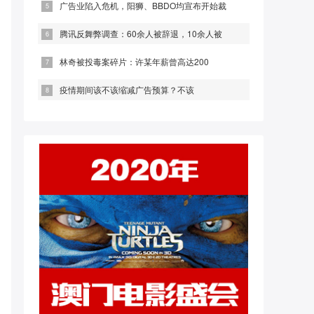
广告业陷入危机，阳狮、BBDO均宣布开始裁
腾讯反舞弊调查：60余人被辞退，10余人被
林奇被投毒案碎片：许某年薪曾高达200
疫情期间该不该缩减广告预算？不该