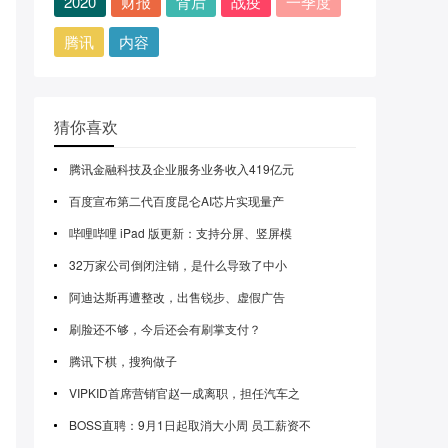
2020
财报
背后
战疫
一季度
腾讯
内容
猜你喜欢
腾讯金融科技及企业服务业务收入419亿元
百度宣布第二代百度昆仑AI芯片实现量产
哔哩哔哩 iPad 版更新：支持分屏、竖屏模
32万家公司倒闭注销，是什么导致了中小
阿迪达斯再遭整改，出售锐步、虚假广告
刷脸还不够，今后还会有刷掌支付？
腾讯下棋，搜狗做子
VIPKID首席营销官赵一成离职，担任汽车之
BOSS直聘：9月1日起取消大小周 员工薪资不