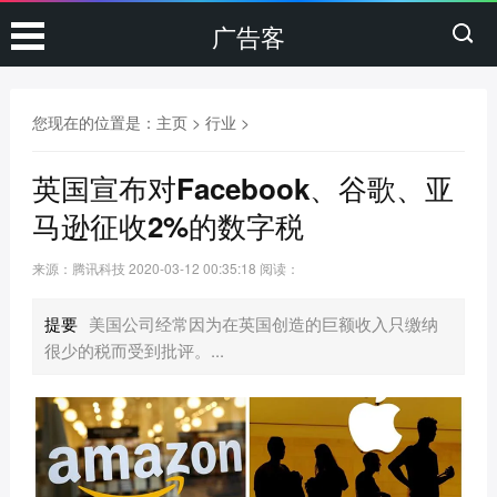
广告客
您现在的位置是：
主页
>
行业
>
英国宣布对Facebook、谷歌、亚
马逊征收2%的数字税
来源：腾讯科技
2020-03-12 00:35:18
阅读：
提要
美国公司经常因为在英国创造的巨额收入只缴纳
很少的税而受到批评。...