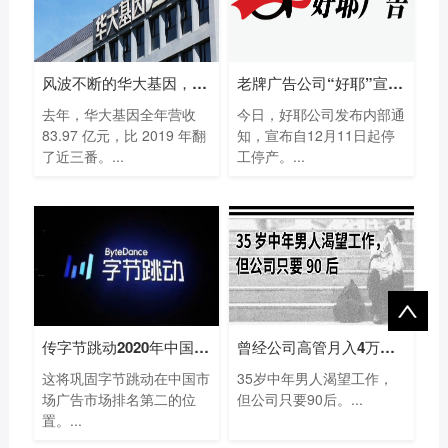
风波不断的华大基因，凭什么一年多赚
老牌广告公司“好耶”宣布自12月11日起停
去年，华大基因全年营收
今日，好耶公司发布内部通
83.97 亿元，比 2019 年翻
知，宣布自12月11日起停
了近三番。...
工停产。...
传字节跳动2020年中国广告营收将达1800亿
曾经公司高管月入4万，如今失业4个月不
这将巩固字节跳动在中国市
35岁中年男人渴望工作，
场广告市场排名第二的位
但公司只要90后。...
置。...