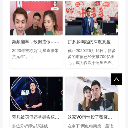
频频翻车，数据造假…明星直播带货去年
拼多多崛起的深度复盘
2020年被称为“明星直播带
截止2020年5月15日，拼多
货元年”。...
多的市值已经突破700亿美
元，成为仅次于阿里巴巴、
腾...
蒋凡被罚但还掌握实权，阿里暂时还离不
这家VC悄悄投了薇娅丈夫的公司
多位分析师告诉连线
在拿下“网红电商第一股”如