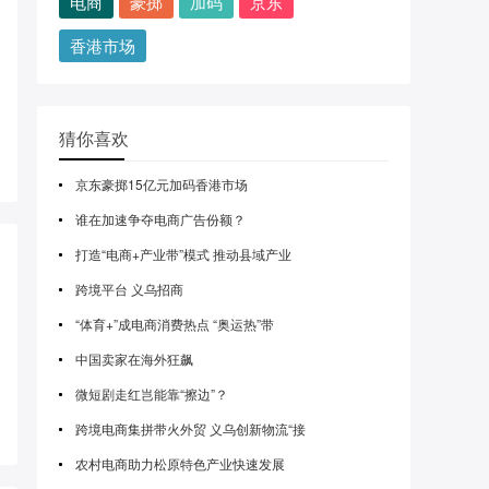
电商
豪掷
加码
京东
香港市场
猜你喜欢
京东豪掷15亿元加码香港市场
谁在加速争夺电商广告份额？
打造“电商+产业带”模式 推动县域产业
跨境平台 义乌招商
“体育+”成电商消费热点 “奥运热”带
中国卖家在海外狂飙
微短剧走红岂能靠“擦边”？
跨境电商集拼带火外贸 义乌创新物流“接
农村电商助力松原特色产业快速发展