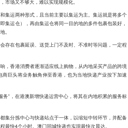
高，市场又不够大，难以实现规模化。
邮和集运两种形式，且当前主要以集运为主。集运就是将多个
（即集运仓），再由集运仓将同一目的地的多件包裹包装好，
的地。
但会存在包裹延误、送货上门不及时、不准时等问题，一定程
影响，香港消费者逐渐适应线上购物，从内地采买产品的跨境
电商巨头将业务触角伸至香港，也为当地快递产业按下加速
递服务”，在港澳新增快递运营中心，将其在内地积累的服务标
心都集分拣中心与快递站点于一体，以缩短中转环节，并配备
程最快4个小时。澳门同城快递也实现最快次晨达。