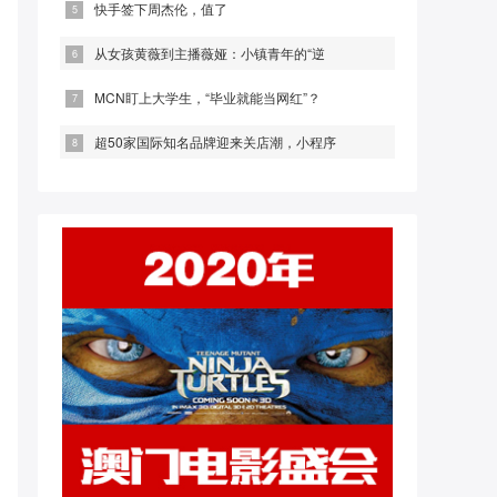
快手签下周杰伦，值了
从女孩黄薇到主播薇娅：小镇青年的“逆
MCN盯上大学生，“毕业就能当网红”？
超50家国际知名品牌迎来关店潮，小程序