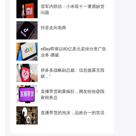
雷军内部信：小米双十一遭遇缺货
问题
抖音走向电商
eBay即将以80亿美元卖掉分类广告
业务 挪威
拼多多战略副总裁：信息披露无瑕
疵，“
直播带货刷量疯狂，网友纷纷@国
家税务总
直播带货的泡沫，品效合一的笑话