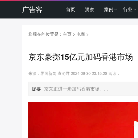
广告客
首页
洞察
案例
行业
您现在的位置是：
主页
>
电商
>
京东豪掷15亿元加码香港市场
来源：界面新闻 查沁君
2024-09-30 23:15:28
阅读：
提要
京东正进一步加码香港市场。...