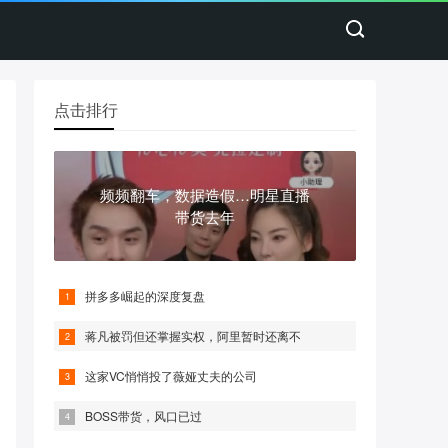
点击排行
频频翻车，数据造假…明星直播
带货去年
拼多多崛起的深度复盘
蒋凡被罚但还掌握实权，阿里暂时还离不
这家VC悄悄投了薇娅丈夫的公司
BOSS带货，风口已过