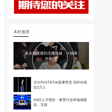
本栏推荐
从女孩黄薇到主播薇娅：小镇青
年的“逆
沃尔玛与TikTok直播带货 实时在线
近2万人
2020人才报告：教育行业幸福感最
高，互联