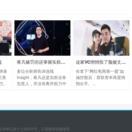
盘
蒋凡被罚但还掌握实权，阿里暂时还离不
这家VC悄悄投了薇娅丈夫的公司
，拼多
多位分析师告诉连线
在拿下“网红电商第一股”如
亿美
Insight，蒋凡还是实权业务
涵控股后，君联资本再度悄
巴、
负责人，并没有离开权力中
悄出手。...
心。...
任何单位及个人未经许可，不得擅自转载使用。