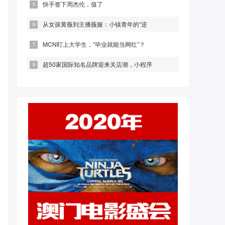
快手签下周杰伦，值了
从女孩黄薇到主播薇娅：小镇青年的“逆
MCN盯上大学生，“毕业就能当网红”？
超50家国际知名品牌迎来关店潮，小程序