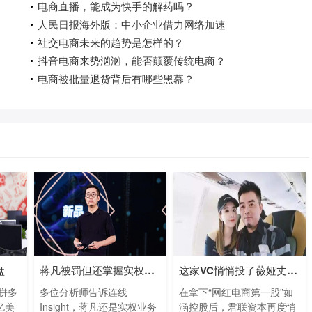
电商直播，能成为快手的解药吗？
人民日报海外版：中小企业借力网络加速
社交电商未来的趋势是怎样的？
抖音电商来势汹汹，能否颠覆传统电商？
电商被批量退货背后有哪些黑幕？
盘
蒋凡被罚但还掌握实权，阿里暂时还离不
这家VC悄悄投了薇娅丈夫的公司
，拼多
多位分析师告诉连线
在拿下“网红电商第一股”如
亿美
Insight，蒋凡还是实权业务
涵控股后，君联资本再度悄