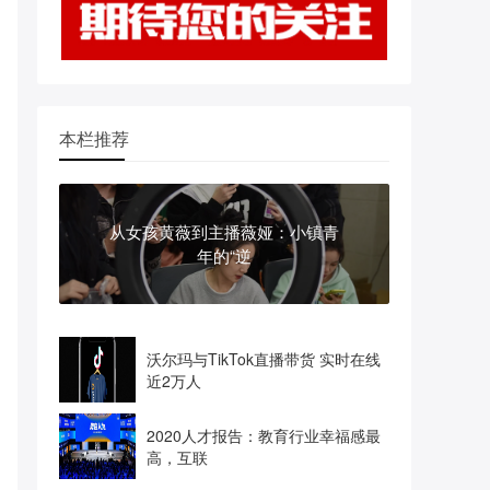
本栏推荐
从女孩黄薇到主播薇娅：小镇青
年的“逆
沃尔玛与TikTok直播带货 实时在线
近2万人
2020人才报告：教育行业幸福感最
高，互联