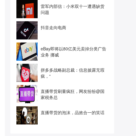
雷军内部信：小米双十一遭遇缺货
问题
抖音走向电商
eBay即将以80亿美元卖掉分类广告
业务 挪威
拼多多战略副总裁：信息披露无瑕
疵，“
直播带货刷量疯狂，网友纷纷@国
家税务总
直播带货的泡沫，品效合一的笑话