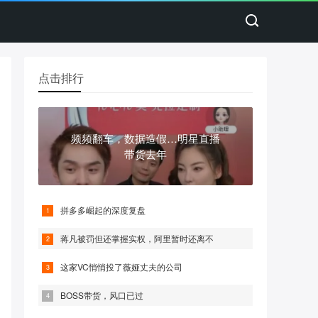
点击排行
频频翻车，数据造假…明星直播
带货去年
拼多多崛起的深度复盘
蒋凡被罚但还掌握实权，阿里暂时还离不
这家VC悄悄投了薇娅丈夫的公司
BOSS带货，风口已过