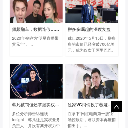
频频翻车，数据造假…明星直播带货去年
拼多多崛起的深度复盘
2020年被称为“明星直播带
截止2020年5月15日，拼多
货元年”。...
多的市值已经突破700亿美
元，成为仅次于阿里巴巴、
腾...
蒋凡被罚但还掌握实权，阿里暂时还离不
这家VC悄悄投了薇娅丈夫的公司
多位分析师告诉连线
在拿下“网红电商第一股”如
Insight，蒋凡还是实权业务
涵控股后，君联资本再度悄
负责人，并没有离开权力中
悄出手。...