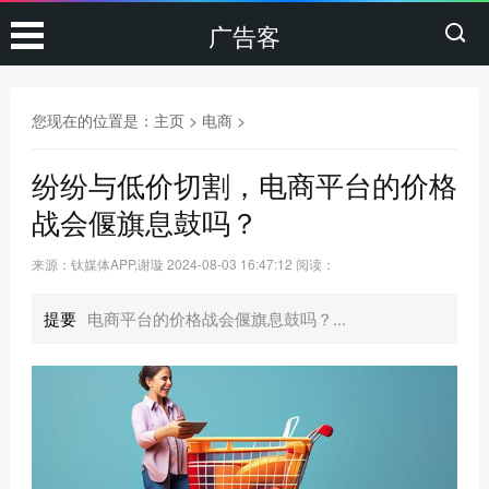
广告客
您现在的位置是：
主页
>
电商
>
纷纷与低价切割，电商平台的价格
战会偃旗息鼓吗？
来源：钛媒体APP,谢璇
2024-08-03 16:47:12
阅读：
提要
电商平台的价格战会偃旗息鼓吗？...