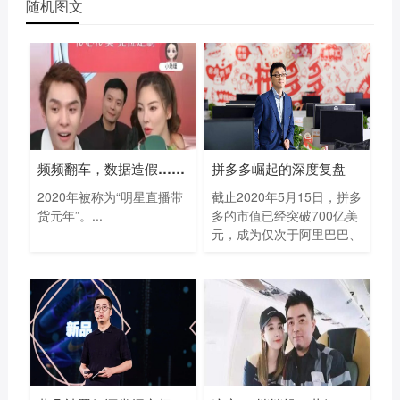
随机图文
频频翻车，数据造假…明星直播带货去年
拼多多崛起的深度复盘
2020年被称为“明星直播带
截止2020年5月15日，拼多
货元年”。...
多的市值已经突破700亿美
元，成为仅次于阿里巴巴、
腾...