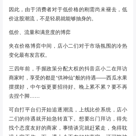
因此，由于消费者对于低价格的刚需尚未褪去，低
价这股潮流，不是轻易就能够抽身的。
低价、流量和满意度的博弈
夹在价格博弈中间，店小二们对于市场氛围的冷热
变化最有发言权。
三四年前，手握政策分配大权的抖音店小二在拜访
商家时，享受的都是“供神仙”般的待遇——西瓜水果
摆摆好，中午饭更要招待好。晚上累不累？要不再
去捏个脚……
可自打平台们开始追逐潮流，上线比价系统，店小
二们的待遇就开始急转直下。想要出门拜访，得先
找个态度友好的商家，事情谈完就赶紧走，免得耽