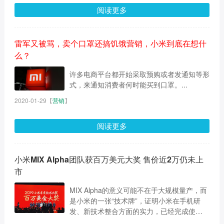
阅读更多
雷军又被骂，卖个口罩还搞饥饿营销，小米到底在想什
么？
许多电商平台都开始采取预购或者发通知等形
式，来通知消费者何时能买到口罩。...
2020-01-29
【
营销
】
阅读更多
小米MIX Alpha团队获百万美元大奖 售价近2万仍未上
市
MIX Alpha的意义可能不在于大规模量产，而
是小米的一张“技术牌”，证明小米在手机研
发、新技术整合方面的实力，已经完成使
命。...