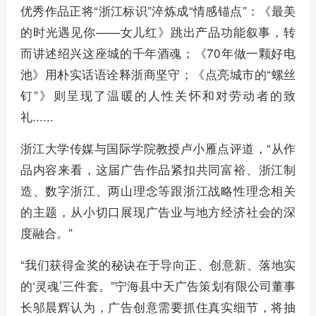
优秀作品正将“浙江标识”淬炼成“情感锚点”：《最美
的时光遇见你——女儿红》跳出产品功能叙事，转
而讲述绍兴这座城的千年酒魂；《70年做一颗好电
池》用朴实话语诠释浙商坚守；《点亮城市的“螺丝
钉”》则呈现了温暖的人性关怀和对劳动者的致
礼......
浙江大学传媒与国际学院教授卢小雁点评道，“从作
品内容来看，这届广告作品紧扣共同富裕、浙江制
造、数字浙江、两山理念等跟浙江战略性理念相关
的主题，从小切口展现广告业与地方经济社会的深
度融合。”
“我们获得金奖的秘诀在于导向正、创意新、落地实
的‘灵魂’三件套。”宁海县中天广告策划有限公司董事
长邬晨辉认为，广告创意需要抓住真实细节，将抽