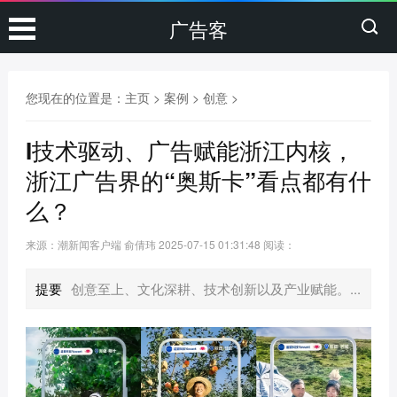
广告客
您现在的位置是：
主页
>
案例
>
创意
>
I技术驱动、广告赋能浙江内核，
浙江广告界的“奥斯卡”看点都有什
么？
来源：潮新闻客户端 俞倩玮
2025-07-15 01:31:48
阅读：
提要
创意至上、文化深耕、技术创新以及产业赋能。...