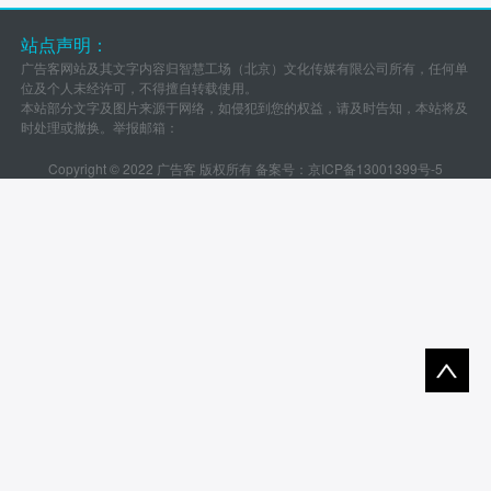
站点声明：
广告客网站及其文字内容归智慧工场（北京）文化传媒有限公司所有，任何单
位及个人未经许可，不得擅自转载使用。
本站部分文字及图片来源于网络，如侵犯到您的权益，请及时告知，本站将及
时处理或撤换。举报邮箱：
Copyright © 2022 广告客 版权所有 备案号：
京ICP备13001399号-5