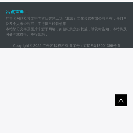
站点声明：
广告客网站及其文字内容归智慧工场（北京）文化传媒有限公司所有，任何单
位及个人未经许可，不得擅自转载使用。
本站部分文字及图片来源于网络，如侵犯到您的权益，请及时告知，本站将及
时处理或撤换。举报邮箱：
Copyright © 2022 广告客 版权所有 备案号：
京ICP备13001399号-5