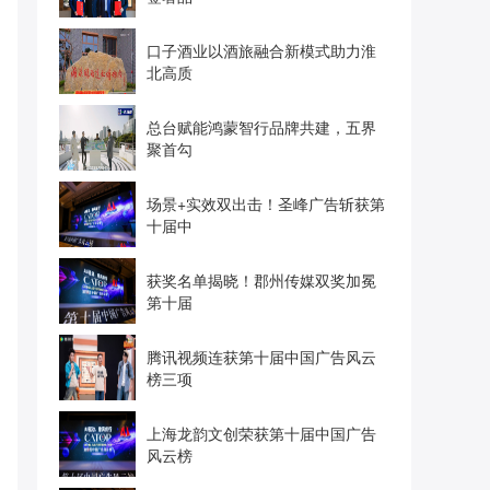
口子酒业以酒旅融合新模式助力淮
北高质
总台赋能鸿蒙智行品牌共建，五界
聚首勾
场景+实效双出击！圣峰广告斩获第
十届中
获奖名单揭晓！郡州传媒双奖加冕
第十届
腾讯视频连获第十届中国广告风云
榜三项
上海龙韵文创荣获第十届中国广告
风云榜