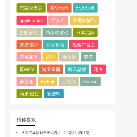
巴塞尔表展
领导地位
北京红星
apple music
西安市
索尼好物节
普职分流
两小时破亿
日本品牌
2023媒介
元光科技
视频广告主
违规账号
这些
播放量
黄奕
夏MPV
淘宝直播
腾讯总部
违者
前置仓
Flyknit
上海市
Oculus
雨果·巴拉
安踏鞋
猜你喜欢
从圈层爆款到全民话题：《半熟5》的社交