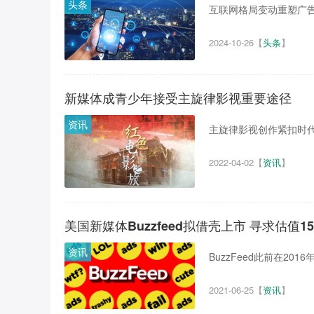
头条
互联网格局变动重塑广告
2024-10-26
【
头条
】
新媒体成青少年接受主旋律影视重要途径
资讯
主旋律影视创作紧扣时代
2022-04-02
【
资讯
】
美国新媒体Buzzfeed拟借壳上市 寻求估值1
资讯
BuzzFeed此前在201
2021-06-25
【
资讯
】