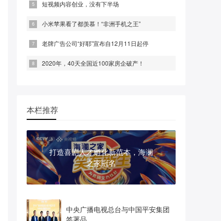
短视频内容创业，没有下半场
小米苹果看了都羡慕！“非洲手机之王”
老牌广告公司“好耶”宣布自12月11日起停
2020年，40天全国近100家房企破产！
本栏推荐
打造喜剧人才孵化新范本，海澜
之家冠名
中央广播电视总台与中国平安集团
签署品