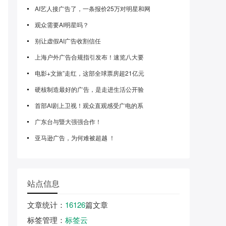
AI艺人接广告了，一条报价25万对明星和网
观众需要AI明星吗？
别让虚假AI广告收割信任
上海户外广告合规指引发布！速览八大要
电影+文旅”走红，这部全球票房超21亿元
硬核制造最好的广告，是走进生活公开验
首部AI剧上卫视！观众直观感受广电的系
广东台与暨大强强合作！
亚马逊广告，为何难被超越 ！
站点信息
文章统计
：
16126
篇文章
标签管理
：
标签云