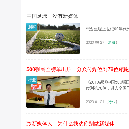
中国足球，没有新媒体
洞察
想要重现上世纪90年代
2020-06-27
【
洞察
】
500强民企榜单出炉，分众传媒位列78位领
行业
《2019胡润中国500
位列第78位，进入全国TOP
2020-01-21
【
行业
】
致新媒体人：为什么我劝你别做新媒体