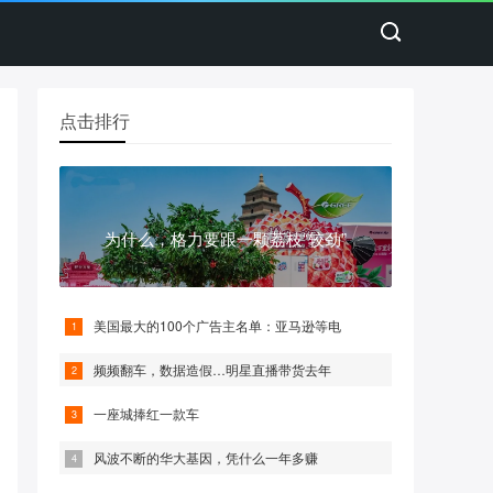
点击排行
为什么，格力要跟一颗荔枝“较劲”
美国最大的100个广告主名单：亚马逊等电
频频翻车，数据造假…明星直播带货去年
一座城捧红一款车
风波不断的华大基因，凭什么一年多赚