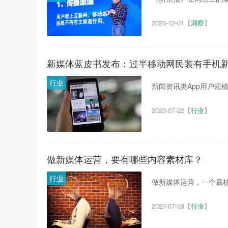
2020-12-01
【
洞察
】
新媒体蓝皮书发布：过半移动网民装有手机
行业
新闻资讯类App用户规模达
2020-07-22
【
行业
】
做新媒体运营，要有哪些内容素材库？
行业
做新媒体运营，一个最核心
2020-07-03
【
行业
】