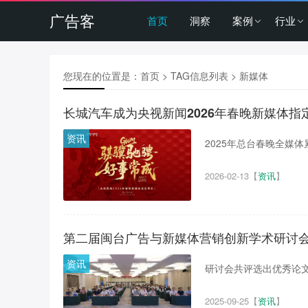
广告客
首页
洞察
案例
行业
您现在的位置是：
首页
> TAG信息列表 > 新媒体
长城汽车成为央视新闻2026年春晚新媒体
资讯
2025年总台春晚全媒体累
2026-02-13
【
资讯
】
第二届闽台广告与新媒体营销创新学术研讨
资讯
研讨会共评选出优秀论文
2025-09-25
【
资讯
】