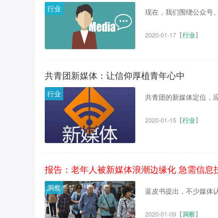
行业
现在，我们围绕公众号、
2020-01-17
【
行业
】
共青团新媒体：让信仰厚植青年心中
行业
共青团的新媒体定位，应该
2020-01-15
【
行业
】
报告：老年人被新媒体浪潮边缘化 急需信息
洞察
蓝皮书提出，不少媒体认为
2020-01-09
【
洞察
】