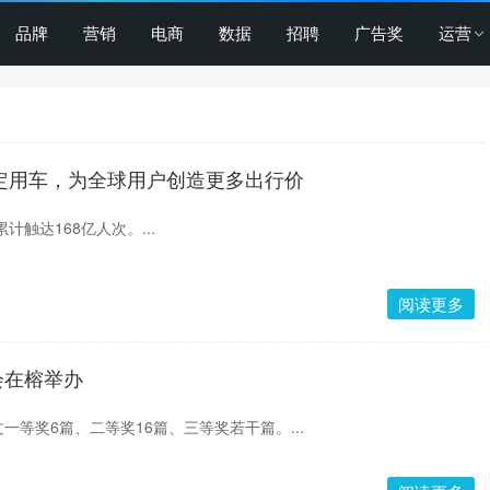
品牌
营销
电商
数据
招聘
广告奖
运营
指定用车，为全球用户创造更多出行价
计触达168亿人次。...
阅读更多
会在榕举办
一等奖6篇、二等奖16篇、三等奖若干篇。...