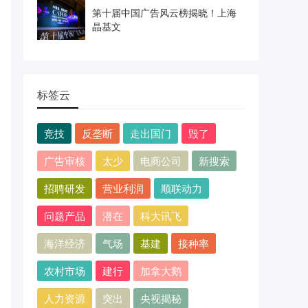
第十届中国广告风云榜揭晓！上海
晶基文
标签云
竞技
反垄断
走出国门
毁了
广告审核
太少
电商公司
新搜索
招聘研发
营业利润
顺联动力
问题产品
潜在
科大讯飞
海洋经济
气场
基建
接种率
农村市场
建行
加拿大鹅
人力资源
突出
央视揭秘