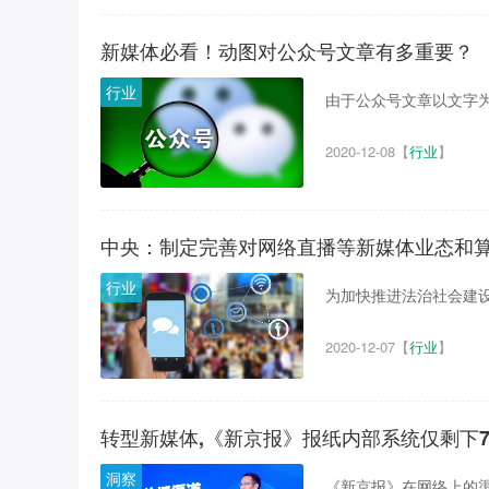
新媒体必看！动图对公众号文章有多重要？
行业
由于公众号文章以文字为
2020-12-08
【
行业
】
中央：制定完善对网络直播等新媒体业态和
行业
为加快推进法治社会建设
2020-12-07
【
行业
】
转型新媒体,《新京报》报纸内部系统仅剩下
洞察
《新京报》在网络上的渠道