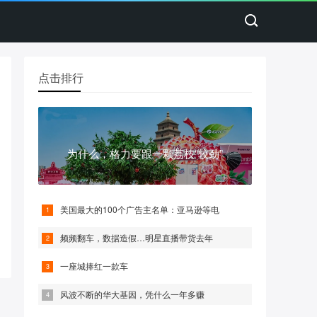
点击排行
为什么，格力要跟一颗荔枝“较劲”
美国最大的100个广告主名单：亚马逊等电
频频翻车，数据造假…明星直播带货去年
一座城捧红一款车
风波不断的华大基因，凭什么一年多赚