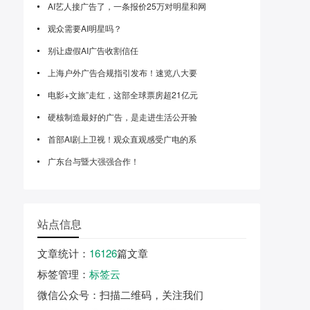
AI艺人接广告了，一条报价25万对明星和网
观众需要AI明星吗？
别让虚假AI广告收割信任
上海户外广告合规指引发布！速览八大要
电影+文旅”走红，这部全球票房超21亿元
硬核制造最好的广告，是走进生活公开验
首部AI剧上卫视！观众直观感受广电的系
广东台与暨大强强合作！
站点信息
文章统计
：
16126
篇文章
标签管理
：
标签云
微信公众号
：扫描二维码，关注我们