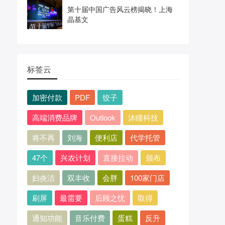
第十届中国广告风云榜揭晓！上海
晶基文
标签云
加密付款
PDF
饺子
高端消费品牌
Outlook
沐瞳科技
将不再
刘海
便利店
代学托管
47个
兴农计划
直接拉动
颁布
妇炎洁
双丰收
会胖
100家门店
刷屏
最需要
后顾之忧
取得
通知功能
音乐付费
蛋糕
反升