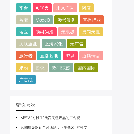
平台
AI聊天
未来广告
网店
被曝
Model3
涉考服务
直播行业
名医
助纣为虐
无限极
勇闯天涯
关联企业
上海家化
无广告
旅行者
直播基地
83席
近期请辞
果粉
协议
热门综艺
国内国际
广告战
猜你喜欢
AI艺人“方桃子”代言美瞳产品的广告视
从圈层爆款到全民话题：《半熟5》的社交