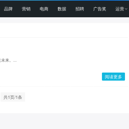
品牌
营销
电商
数据
招聘
广告奖
运营
来。...
阅读更多
共1页/1条