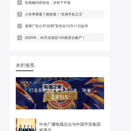
短视频内容创业，没有下半场
小米苹果看了都羡慕！“非洲手机之王”
老牌广告公司“好耶”宣布自12月11日起停
2020年，40天全国近100家房企破产！
本栏推荐
打造喜剧人才孵化新范本，海澜
之家冠名
中央广播电视总台与中国平安集团
签署品