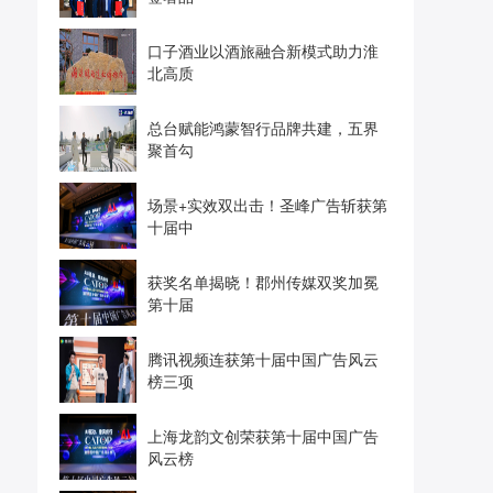
口子酒业以酒旅融合新模式助力淮
北高质
总台赋能鸿蒙智行品牌共建，五界
聚首勾
场景+实效双出击！圣峰广告斩获第
十届中
获奖名单揭晓！郡州传媒双奖加冕
第十届
腾讯视频连获第十届中国广告风云
榜三项
上海龙韵文创荣获第十届中国广告
风云榜