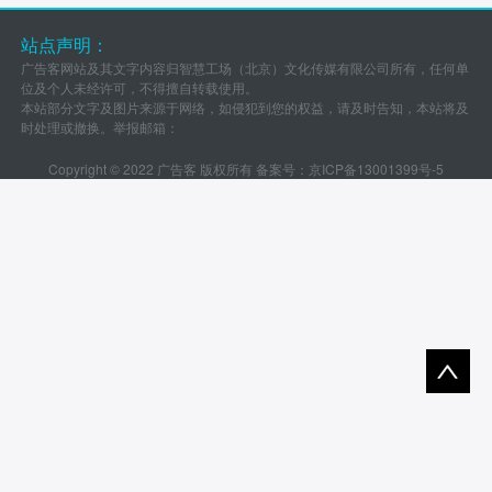
站点声明：
广告客网站及其文字内容归智慧工场（北京）文化传媒有限公司所有，任何单
位及个人未经许可，不得擅自转载使用。
本站部分文字及图片来源于网络，如侵犯到您的权益，请及时告知，本站将及
时处理或撤换。举报邮箱：
Copyright © 2022 广告客 版权所有 备案号：
京ICP备13001399号-5