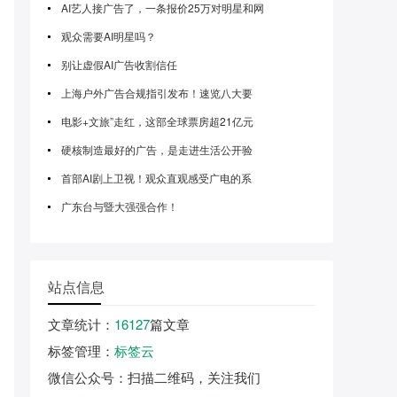
AI艺人接广告了，一条报价25万对明星和网
观众需要AI明星吗？
别让虚假AI广告收割信任
上海户外广告合规指引发布！速览八大要
电影+文旅”走红，这部全球票房超21亿元
硬核制造最好的广告，是走进生活公开验
首部AI剧上卫视！观众直观感受广电的系
广东台与暨大强强合作！
站点信息
文章统计
：
16127
篇文章
标签管理
：
标签云
微信公众号
：扫描二维码，关注我们