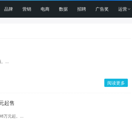
品牌
营销
电商
数据
招聘
广告奖
运营
...
阅读更多
万元起售
.98万元起。...