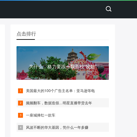
点击排行
为什么，格力要跟一颗荔枝“较劲”
美国最大的100个广告主名单：亚马逊等电
频频翻车，数据造假…明星直播带货去年
一座城捧红一款车
风波不断的华大基因，凭什么一年多赚