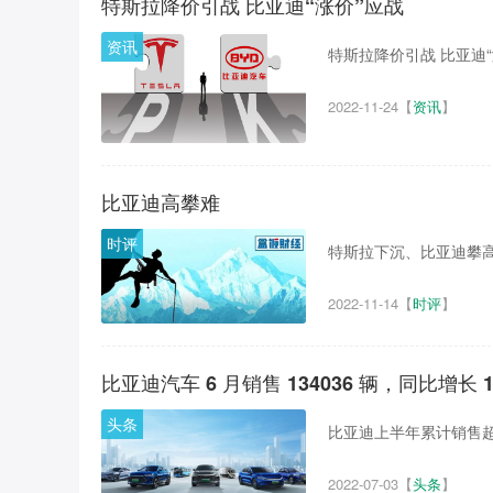
特斯拉降价引战 比亚迪“涨价”应战
资讯
特斯拉降价引战 比亚迪“涨
2022-11-24
【
资讯
】
比亚迪高攀难
时评
特斯拉下沉、比亚迪攀高。
2022-11-14
【
时评
】
比亚迪汽车 6 月销售 134036 辆，同比增长 1
头条
比亚迪上半年累计销售超 6
2022-07-03
【
头条
】