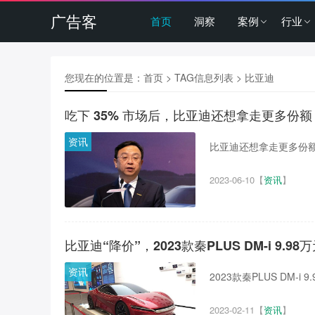
广告客
首页
洞察
案例
行业
您现在的位置是：
首页
> TAG信息列表 > 比亚迪
吃下 35% 市场后，比亚迪还想拿走更多份额
资讯
比亚迪还想拿走更多份额。
2023-06-10
【
资讯
】
比亚迪“降价”，2023款秦PLUS DM-i 9.98
资讯
2023款秦PLUS DM-i 9
2023-02-11
【
资讯
】