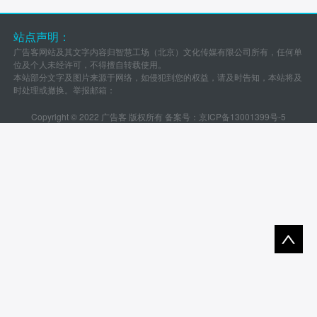
站点声明：
广告客网站及其文字内容归智慧工场（北京）文化传媒有限公司所有，任何单
位及个人未经许可，不得擅自转载使用。
本站部分文字及图片来源于网络，如侵犯到您的权益，请及时告知，本站将及
时处理或撤换。举报邮箱：
Copyright © 2022 广告客 版权所有 备案号：
京ICP备13001399号-5