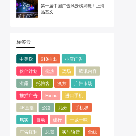
第十届中国广告风云榜揭晓！上海
晶基文
标签云
中美欧
618推出
小店广告
伙伴计划
搅热
离场
腾讯内容
泄露
托帕客
澳方
广告市场
推插广告
Fanno
进口手机
4K直播
公路
几分
手机界
属实
自动
建行
一城一味
广告红利
总裁
实时语音
全线