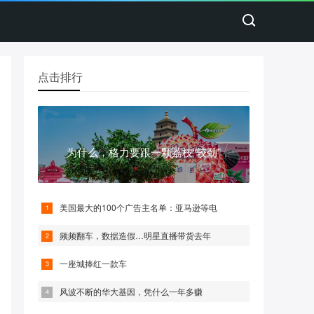
点击排行
为什么，格力要跟一颗荔枝“较劲”
美国最大的100个广告主名单：亚马逊等电
频频翻车，数据造假…明星直播带货去年
一座城捧红一款车
风波不断的华大基因，凭什么一年多赚