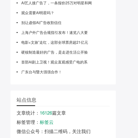
AI艺人接广告了，一条报价25万对明星和网
观众需要AI明星吗？
别让虚假AI广告收割信任
上海户外广告合规指引发布！速览八大要
电影+文旅”走红，这部全球票房超21亿元
硬核制造最好的广告，是走进生活公开验
首部AI剧上卫视！观众直观感受广电的系
广东台与暨大强强合作！
站点信息
文章统计
：
16126
篇文章
标签管理
：
标签云
微信公众号
：扫描二维码，关注我们