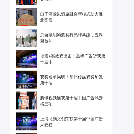
口子酒业以酒旅融合新模式助力淮
北高质
总台赋能鸿蒙智行品牌共建，五界
聚首勾
场景+实效双出击！圣峰广告斩获第
十届中
获奖名单揭晓！郡州传媒双奖加冕
第十届
腾讯视频连获第十届中国广告风云
榜三项
上海龙韵文创荣获第十届中国广告
风云榜