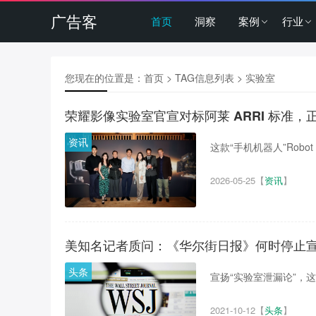
广告客
首页
洞察
案例
行业
您现在的位置是：
首页
> TAG信息列表 > 实验室
荣耀影像实验室官宣对标阿莱 ARRI 标准
资讯
这款“手机机器人”Robot
2026-05-25
【
资讯
】
美知名记者质问：《华尔街日报》何时停止宣
头条
宣扬“实验室泄漏论”，这
2021-10-12
【
头条
】