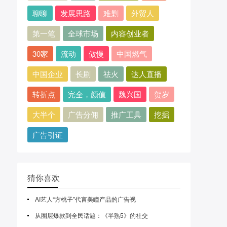
聊聊
发展思路
难剿
外贸人
第一笔
全球市场
内容创业者
30家
流动
傲慢
中国燃气
中国企业
长剧
祛火
达人直播
转折点
完全，颜值
魏兴国
贺岁
大半个
广告分佣
推广工具
挖掘
广告引证
猜你喜欢
AI艺人“方桃子”代言美瞳产品的广告视
从圈层爆款到全民话题：《半熟5》的社交