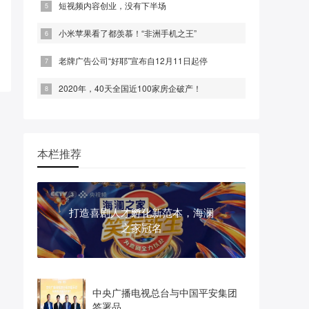
短视频内容创业，没有下半场
小米苹果看了都羡慕！“非洲手机之王”
老牌广告公司“好耶”宣布自12月11日起停
2020年，40天全国近100家房企破产！
本栏推荐
打造喜剧人才孵化新范本，海澜
之家冠名
中央广播电视总台与中国平安集团
签署品