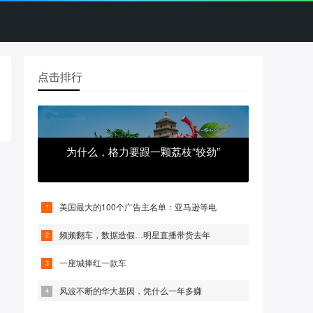
点击排行
为什么，格力要跟一颗荔枝“较劲”
美国最大的100个广告主名单：亚马逊等电
频频翻车，数据造假…明星直播带货去年
一座城捧红一款车
风波不断的华大基因，凭什么一年多赚