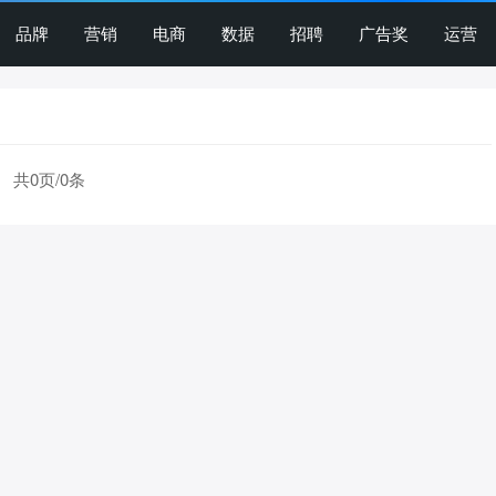
品牌
营销
电商
数据
招聘
广告奖
运营
共0页/0条