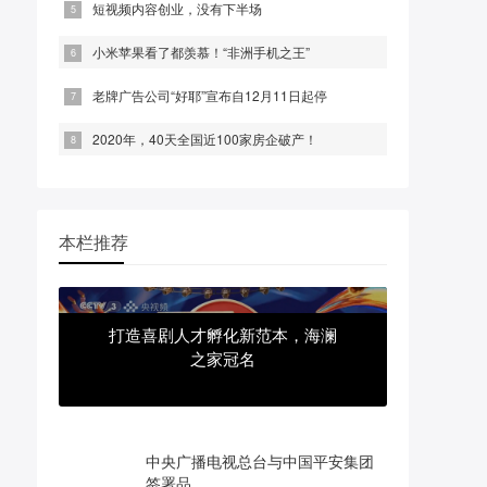
短视频内容创业，没有下半场
小米苹果看了都羡慕！“非洲手机之王”
老牌广告公司“好耶”宣布自12月11日起停
2020年，40天全国近100家房企破产！
本栏推荐
打造喜剧人才孵化新范本，海澜
之家冠名
中央广播电视总台与中国平安集团
签署品