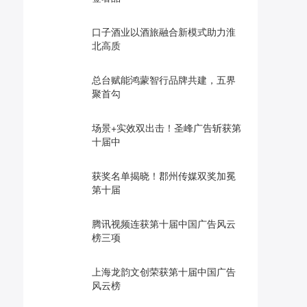
口子酒业以酒旅融合新模式助力淮
北高质
总台赋能鸿蒙智行品牌共建，五界
聚首勾
场景+实效双出击！圣峰广告斩获第
十届中
获奖名单揭晓！郡州传媒双奖加冕
第十届
腾讯视频连获第十届中国广告风云
榜三项
上海龙韵文创荣获第十届中国广告
风云榜