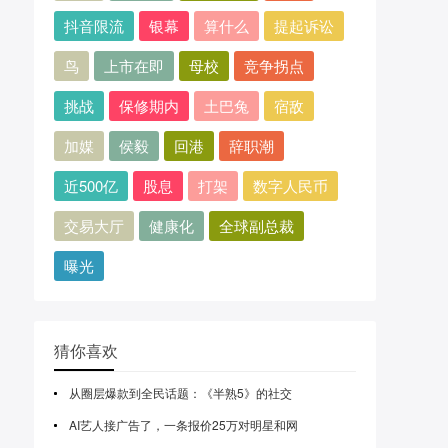
抖音限流
银幕
算什么
提起诉讼
鸟
上市在即
母校
竞争拐点​
挑战
保修期内
土巴兔
宿敌
加媒
侯毅
回港
辞职潮
近500亿
股息
打架
数字人民币
交易大厅
健康化
全球副总裁
曝光
猜你喜欢
从圈层爆款到全民话题：《半熟5》的社交
AI艺人接广告了，一条报价25万对明星和网