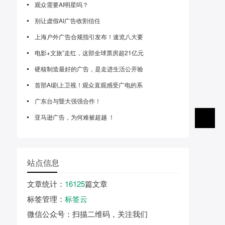
观众需要AI明星吗？
别让虚假AI广告收割信任
上海户外广告合规指引发布！速览八大要
电影+文旅”走红，这部全球票房超21亿元
硬核制造最好的广告，是走进生活公开验
首部AI剧上卫视！观众直观感受广电的系
广东台与暨大强强合作！
亚马逊广告，为何难被超越 ！
站点信息
文章统计
：
16125
篇文章
标签管理
：
标签云
微信公众号
：扫描二维码，关注我们