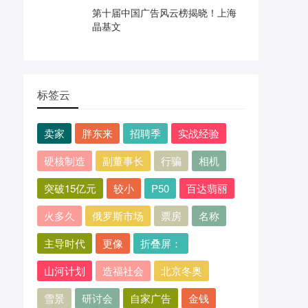
第十届中国广告风云榜揭晓！上海
晶基文
标签云
卖家
胖东来
招聘季
实战经验
硬核制造
副董事长
行骗
相机
突破15亿元
较小
P50
百达翡丽
火多久
俄罗斯市场
票房
名称
主导时代
更像
折叠屏：
山河计划
造福社会
北京冬奥
雪景
研讨会
自家广告
金钱