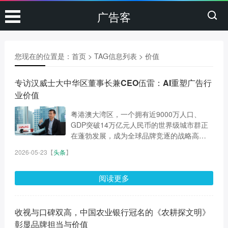
广告客
您现在的位置是：
首页
> TAG信息列表 > 价值
专访汉威士大中华区董事长兼CEO伍雷：AI重塑广告行
业价值
粤港澳大湾区，一个拥有近9000万人口、
GDP突破14万亿元人民币的世界级城市群正
在蓬勃发展，成为全球品牌竞逐的战略高
地。...
2026-05-23
【
头条
】
阅读更多
收视与口碑双高，中国农业银行冠名的《农耕探文明》
彰显品牌担当与价值