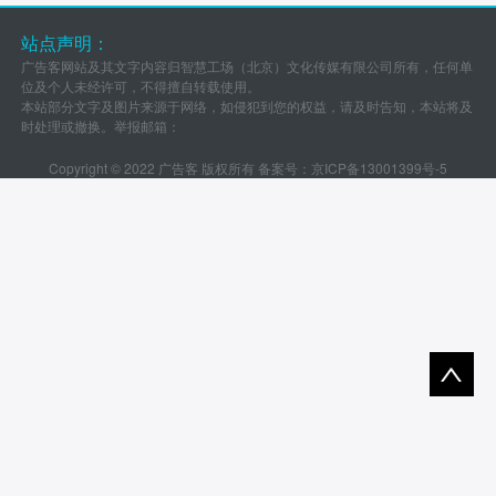
站点声明：
广告客网站及其文字内容归智慧工场（北京）文化传媒有限公司所有，任何单
位及个人未经许可，不得擅自转载使用。
本站部分文字及图片来源于网络，如侵犯到您的权益，请及时告知，本站将及
时处理或撤换。举报邮箱：
Copyright © 2022 广告客 版权所有 备案号：
京ICP备13001399号-5