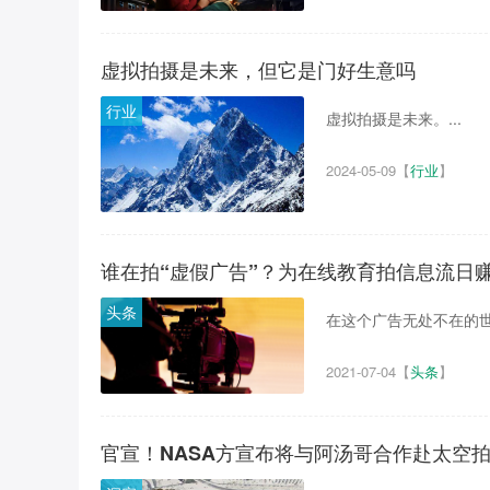
虚拟拍摄是未来，但它是门好生意吗
行业
虚拟拍摄是未来。...
2024-05-09
【
行业
】
谁在拍“虚假广告”？为在线教育拍信息流日
头条
在这个广告无处不在的世
2021-07-04
【
头条
】
官宣！NASA方宣布将与阿汤哥合作赴太空