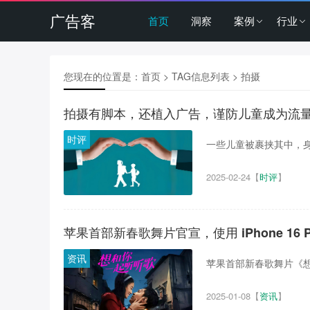
广告客
首页
洞察
案例
行业
您现在的位置是：
首页
> TAG信息列表 > 拍摄
拍摄有脚本，还植入广告，谨防儿童成为流
时评
一些儿童被裹挟其中，身
2025-02-24
【
时评
】
苹果首部新春歌舞片官宣，使用 iPhone 16 P
资讯
苹果首部新春歌舞片《想和
2025-01-08
【
资讯
】