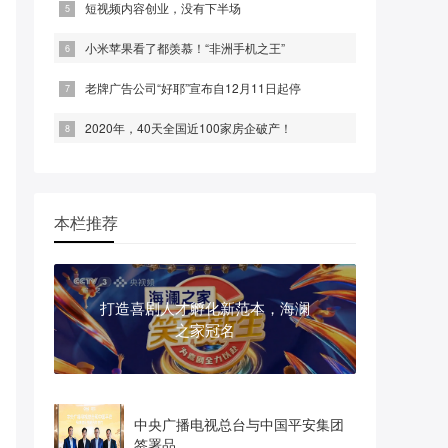
短视频内容创业，没有下半场
小米苹果看了都羡慕！“非洲手机之王”
老牌广告公司“好耶”宣布自12月11日起停
2020年，40天全国近100家房企破产！
本栏推荐
打造喜剧人才孵化新范本，海澜
之家冠名
中央广播电视总台与中国平安集团
签署品