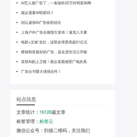
AI艺人接广告了，一条报价25万对明星和网
观众需要AI明星吗？
别让虚假AI广告收割信任
上海户外广告合规指引发布！速览八大要
电影+文旅”走红，这部全球票房超21亿元
硬核制造最好的广告，是走进生活公开验
首部AI剧上卫视！观众直观感受广电的系
广东台与暨大强强合作！
站点信息
文章统计
：
16126
篇文章
标签管理
：
标签云
微信公众号
：扫描二维码，关注我们