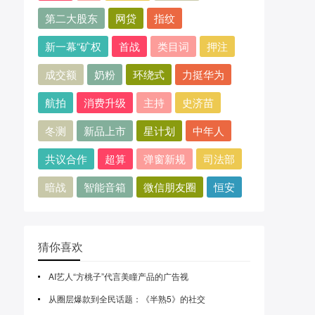
第二大股东
网贷
指纹
新一幕“矿权
首战
类目词
押注
成交额
奶粉
环绕式
力挺华为
航拍
消费升级
主持
史济苗
冬测
新品上市
星计划
中年人
共议合作
超算
弹窗新规
司法部
暗战
智能音箱
微信朋友圈
恒安
猜你喜欢
AI艺人“方桃子”代言美瞳产品的广告视
从圈层爆款到全民话题：《半熟5》的社交