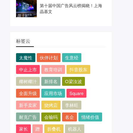
第十届中国广告风云榜揭晓！上海
晶基文
标签云
太魔性
伙伴计划
生意经
中止上市
教育培训
抖音股东
椰树椰汁
新排名
O梁汝波
全面升级
应用市场
Square
新手卖家
烧烤店
李林旺
耐克广告
会输吗
名企
情绪价值
家长
蹭
折叠机
机器人