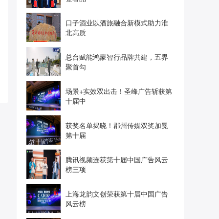
口子酒业以酒旅融合新模式助力淮
北高质
总台赋能鸿蒙智行品牌共建，五界
聚首勾
场景+实效双出击！圣峰广告斩获第
十届中
获奖名单揭晓！郡州传媒双奖加冕
第十届
腾讯视频连获第十届中国广告风云
榜三项
上海龙韵文创荣获第十届中国广告
风云榜