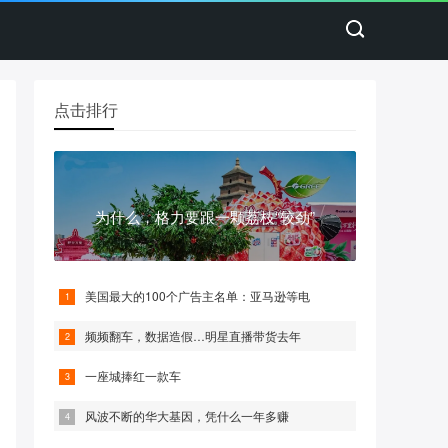
点击排行
为什么，格力要跟一颗荔枝“较劲”
美国最大的100个广告主名单：亚马逊等电
频频翻车，数据造假…明星直播带货去年
一座城捧红一款车
风波不断的华大基因，凭什么一年多赚