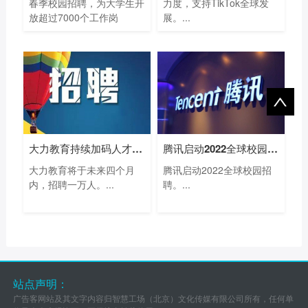
春季校园招聘，为大学生开
力度，支持TikTok全球发
放超过7000个工作岗
展。...
位。...
大力教育持续加码人才投入，未来四个月
腾讯启动2022全球校园招聘，名额年增幅超
大力教育将于未来四个月
腾讯启动2022全球校园招
内，招聘一万人。...
聘。...
站点声明：
广告客网站及其文字内容归智慧工场（北京）文化传媒有限公司所有，任何单