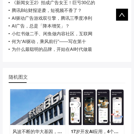
《新闻女王2》拍成广告女王！巨亏30亿的
腾讯B站财报逆袭，短视频不香了？
AI驱动广告游戏双引擎，腾讯三季度净利
AI广告，总是「降本增笑」？
小红书做二手、闲鱼做内容社区，互联网
何为“AI驱动，乘风前行”——写在第十
为什么最聪明的品牌，开始在AI时代做最
随机图文
风波不断的华大基因，凭什么一年多赚
17岁开发AI应用，4个月入账700万，开学第