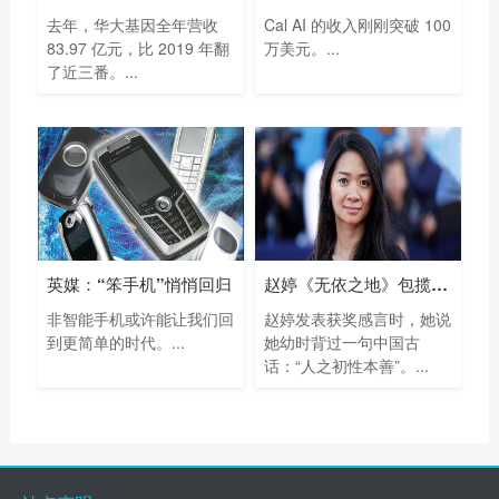
去年，华大基因全年营收
Cal AI 的收入刚刚突破 100
83.97 亿元，比 2019 年翻
万美元。...
了近三番。...
英媒：“笨手机”悄悄回归
赵婷《无依之地》包揽93届奥斯卡最佳导
非智能手机或许能让我们回
赵婷发表获奖感言时，她说
到更简单的时代。...
她幼时背过一句中国古
话：“人之初性本善”。...