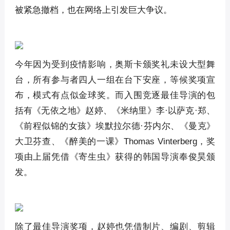
被紧急撤档，也在网络上引发巨大争议。
今年因为受到疫情影响，奥斯卡颁奖礼未设大型舞
台，所有参与者四人一组在台下安座，等候奖项宣
布，模式有点似金球奖。而入围竞逐最佳导演的包
括有《无依之地》赵婷、《米纳里》李·以萨克·郑、
《前程似锦的女孩》埃默拉尔德·芬内尔、《曼克》
大卫芬查、《醉美的一课》Thomas Vinterberg，奖
项由上届凭借《寄生虫》获得的韩国导演奉俊昊颁
发。
除了最佳导演奖项，赵婷也凭借制片、编剧、剪辑