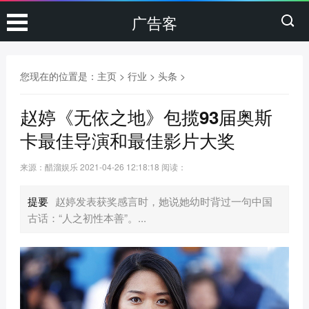
广告客
您现在的位置是：
主页
>
行业
>
头条
>
赵婷《无依之地》包揽93届奥斯
卡最佳导演和最佳影片大奖
来源：醋溜娱乐
2021-04-26 12:18:18
阅读：
提要
赵婷发表获奖感言时，她说她幼时背过一句中国
古话：“人之初性本善”。...