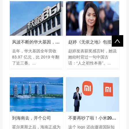
风波不断的华大基因，凭什么一年多赚
赵婷《无依之地》包揽93届奥斯卡最佳导
去年，华大基因全年营收
赵婷发表获奖感言时，她说
83.97 亿元，比 2019 年翻
她幼时背过一句中国古
了近三番。...
话：“人之初性本善”。...
到海南去，开个公司
不要再吵了啦！小米200万做的新Logo已经很
霍尔果斯之后，海南正成为
这个 logo 还由邀请国际知