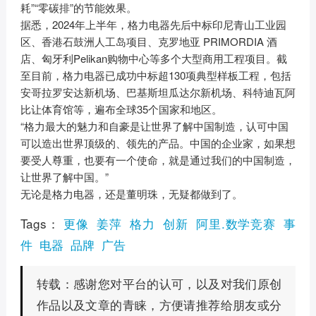
耗”“零碳排”的节能效果。
据悉，2024年上半年，格力电器先后中标印尼青山工业园
区、香港石鼓洲人工岛项目、克罗地亚 PRIMORDIA 酒
店、匈牙利Pelikan购物中心等多个大型商用工程项目。截
至目前，格力电器已成功中标超130项典型样板工程，包括
安哥拉罗安达新机场、巴基斯坦瓜达尔新机场、科特迪瓦阿
比让体育馆等，遍布全球35个国家和地区。
“格力最大的魅力和自豪是让世界了解中国制造，认可中国
可以造出世界顶级的、领先的产品。中国的企业家，如果想
要受人尊重，也要有一个使命，就是通过我们的中国制造，
让世界了解中国。”
无论是格力电器，还是董明珠，无疑都做到了。
Tags：
更像
姜萍
格力
创新
阿里.数学竞赛
事
件
电器
品牌
广告
感谢您对平台的认可，以及对我们原创
转载：
作品以及文章的青睐，方便请推荐给朋友或分