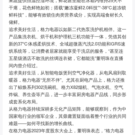
果蔬提供恒温控湿环境，鲜花甚至能在冰箱内维持25天不
干瘪，花色鲜艳如初；搭载“嫩冻凝鲜2.0科技”“-38℃超冻锁
鲜科技”，能够有效锁住肉类营养成分，实现高端食材长久
储鲜。
追求美好生活，格力电器以如新二代热泵洗护机相伴。这一
产品集洗衣机、烘干机和护理机三机功能于一体，凭借其创
新的37℃体感柔烘技术、全域超微蒸汽洗2.0功能和GRS速
烘系统等，让消费者居家就能享受干洗店的服务，“甚至连
五星级酒店不敢洗的丝绸连衣裙，它都能洗”董明珠在直播
间内曾介绍过。
追求美好生活，从智能电饭煲到空气净化器，从电风扇到取
暖器，格力电器“无所不伴”。尤其在厨电产品上，格力还推
出了鲸焕系列302洗碗机、格力X82烟机、气泡水机、空气
炸锅、养生壶等产品，进一步丰富厨房电器产品线，同步形
成套系化布局。
从格力电器持续深耕多元化产品矩阵，能够观察到，作为中
国家电行业的领军企业，其毋庸置疑面临着整个行业的共同
难题——如何寻找新的增长曲线。
在格力电器2023年度股东大会上，董明珠表态，“格力电器