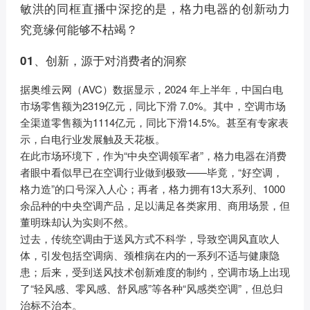
敏洪的同框直播中深挖的是，格力电器的创新动力
究竟缘何能够不枯竭？
01、创新，源于对消费者的洞察
据奥维云网（AVC）数据显示，2024 年上半年，中国白电
市场零售额为2319亿元，同比下滑 7.0%。其中，空调市场
全渠道零售额为1114亿元，同比下滑14.5%。甚至有专家表
示，白电行业发展触及天花板。
在此市场环境下，作为“中央空调领军者”，格力电器在消费
者眼中看似早已在空调行业做到极致——毕竟，“好空调，
格力造”的口号深入人心；再者，格力拥有13大系列、1000
余品种的中央空调产品，足以满足各类家用、商用场景，但
董明珠却认为实则不然。
过去，传统空调由于送风方式不科学，导致空调风直吹人
体，引发包括空调病、颈椎病在内的一系列不适与健康隐
患；后来，受到送风技术创新难度的制约，空调市场上出现
了“轻风感、零风感、舒风感”等各种“风感类空调”，但总归
治标不治本。