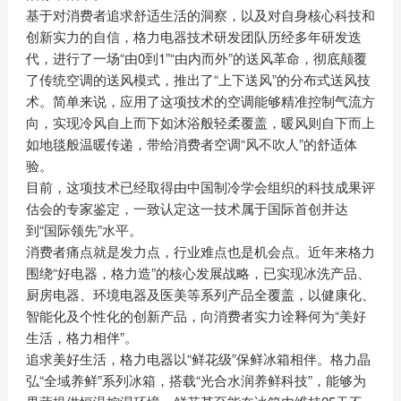
基于对消费者追求舒适生活的洞察，以及对自身核心科技和
创新实力的自信，格力电器技术研发团队历经多年研发迭
代，进行了一场“由0到1”“由内而外”的送风革命，彻底颠覆
了传统空调的送风模式，推出了“上下送风”的分布式送风技
术。简单来说，应用了这项技术的空调能够精准控制气流方
向，实现冷风自上而下如沐浴般轻柔覆盖，暖风则自下而上
如地毯般温暖传递，带给消费者空调“风不吹人”的舒适体
验。
目前，这项技术已经取得由中国制冷学会组织的科技成果评
估会的专家鉴定，一致认定这一技术属于国际首创并达
到“国际领先”水平。
消费者痛点就是发力点，行业难点也是机会点。近年来格力
围绕“好电器，格力造”的核心发展战略，已实现冰洗产品、
厨房电器、环境电器及医美等系列产品全覆盖，以健康化、
智能化及个性化的创新产品，向消费者实力诠释何为“美好
生活，格力相伴”。
追求美好生活，格力电器以“鲜花级”保鲜冰箱相伴。格力晶
弘“全域养鲜”系列冰箱，搭载“光合水润养鲜科技”，能够为