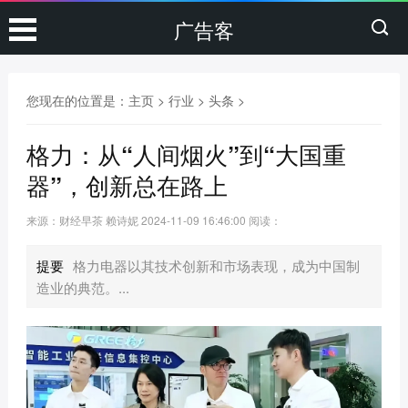
广告客
您现在的位置是：
主页
>
行业
>
头条
>
格力：从“人间烟火”到“大国重
器”，创新总在路上
来源：财经早茶 赖诗妮
2024-11-09 16:46:00
阅读：
提要
格力电器以其技术创新和市场表现，成为中国制
造业的典范。...