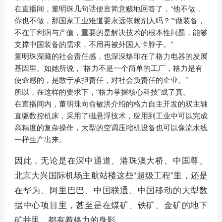
在直播间，董明珠几句话便言简意赅地回答了，“他不做，
你也不做，那国家工业难道要永远依赖别人吗？”“做装备，
不在于利润与产值，重要的是解决技术的根本性问题，能够
支撑中国装备的需求，不用再被外国人卡脖子。”
董明珠深藏的社会责任感，也深深烙印在了格力电器的发展
基因里。如她所说，“格力不是一个简单的工厂，格力是有
使命感的，是敢于承担责任，对社会负责任的企业。”
所以，在这样的要求下，“格力掌握核心科技”成了真。
在直播间内，董明珠向俞敏洪介绍的格力自主开发的双主轴
直驱数控机床，采用了磁悬浮技术，应用到工业中可以完成
高精度的复杂操作，大型的空调压缩机设备也可以像流水线
一样生产出来。
因此，无论是在深中通道、港珠澳大桥、中国尊、
北京大兴国际机场主航站楼这些“超级工程”里，还是
在华为、阿里巴巴、中国联通、中国移动的大型数
据中心项目里，甚至是在煤矿、铁矿、金矿的地下
矿井里，都有着格力的身影。