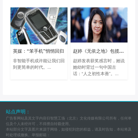
英媒：“笨手机”悄悄回归
赵婷《无依之地》包揽93届奥斯卡最佳导
非智能手机或许能让我们回
赵婷发表获奖感言时，她说
到更简单的时代。...
她幼时背过一句中国古
话：“人之初性本善”。...
站点声明：
广告客网站及其文字内容归智慧工场（北京）文化传媒有限公司所有，任何单
位及个人未经许可，不得擅自转载使用。
本站部分文字及图片来源于网络，如侵犯到您的权益，请及时告知，本站将及
时处理或撤换。举报邮箱：