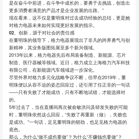
是在奋斗中前进，在斗争中成长的，要勇于去挑战，创造出
更多消费者满意的产品才是企业发展的出路。”
现在看来，这不仅是董明珠对过去成功经验的总结，更是她
对格力电器未来如何实现更好发展的指示。
02、
创新，源于对社会的责任感
在董明珠的领导下，格力电器展现出了非凡的跨界勇气与创
新精神，其业务版图拓展至多个新兴领域。
2013年以来，格力电器先后布局装备制造、新能源、芯片
制造、医疗器械等领域。近日，格力成立上海格力汽车科技
有限公司，在新能源汽车领域进一步深化。
尽管外界对格力多元化战略争议不断，但早在2019年，董
明珠便以从容不迫的姿态回应过，还引用了任正非的一句话
——只有失败了才能成功，只有不断地试错，才能选择对
的。
5年过去了，当在直播间再次被俞敏洪问及研发失败的可能
时，董明珠依然这么回应，“失败了再重新（做），失败也
是成功。”一句话，足见董明珠的韧劲，也足见格力电器的
底色。
那么，为什么“做不成也要做”？为什么“不赚钱也要做”？