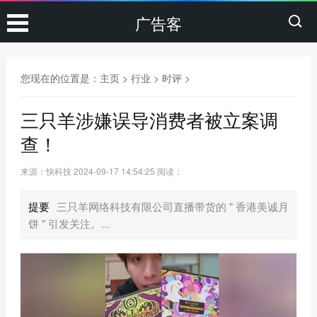
广告客
您现在的位置是：
主页
>
行业
>
时评
>
三只羊涉嫌误导消费者被立案调
查！
来源：快科技
2024-09-17 14:54:25
阅读：
提要
三只羊网络科技有限公司直播带货的 " 香港美诚月
饼 " 引发关注。...