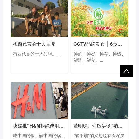
梅西代言的十大品牌
CCTV品牌发布 │ 6步鲜米精控技术创新体系
梅西代言的十大品牌。...
鲜割、鲜谷、鲜存、鲜碾、
鲜装、鲜食。...
央媒批“H&M拒绝使用新疆棉花”：吃中
董明珠、俞敏洪谈“躺平”、“内卷”：
吃中国的饭、砸中国的锅，
“躺平族”的兴起也有着深层