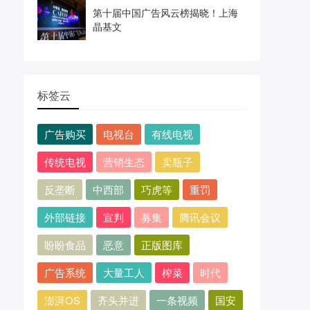
第十届中国广告风云榜揭晓！上海
晶基文
标签云
广告购买
电视台
有线电视
传统电视
营销生态
卖瓶子
反垄断
中西部
巧虎等
重罚
外部链接
宣判
募集
腾讯会议
盼盼食品
恶意
正版图库
广告系统
大量工人
榨菜
时代
澎湃OS
齐头并进
一条视频
国安