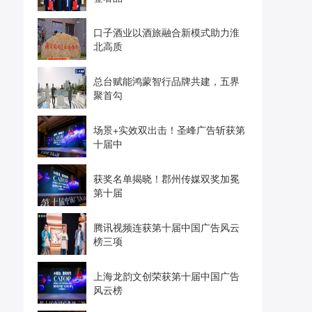
口子酒业以酒旅融合新模式助力淮
北高质
总台赋能鸿蒙智行品牌共建，五界
聚首勾
场景+实效双出击！圣峰广告斩获第
十届中
获奖名单揭晓！郡州传媒双奖加冕
第十届
腾讯视频连获第十届中国广告风云
榜三项
上海龙韵文创荣获第十届中国广告
风云榜