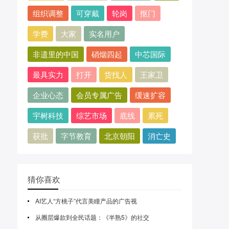
组织调整
可穿戴
轮岗
抠门
学费
大家
实名用户
非遗里的中国
硝烟四起
中芯国际
最具实力
打开
货找人
王家卫
企业心态
会员专属广告
缓速扩容
宇树科技
综艺市场
底线
累死
获批
字节教育
北京朝阳
消亡史
猜你喜欢
AI艺人“方桃子”代言美瞳产品的广告视
从圈层爆款到全民话题：《半熟5》的社交