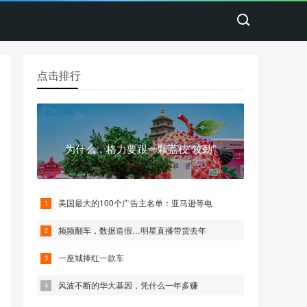
点击排行
为什么，格力要跟一颗荔枝“较劲”
美国最大的100个广告主名单：亚马逊等电
频频翻车，数据造假…明星直播带货去年
一座城捧红一款车
风波不断的华大基因，凭什么一年多赚