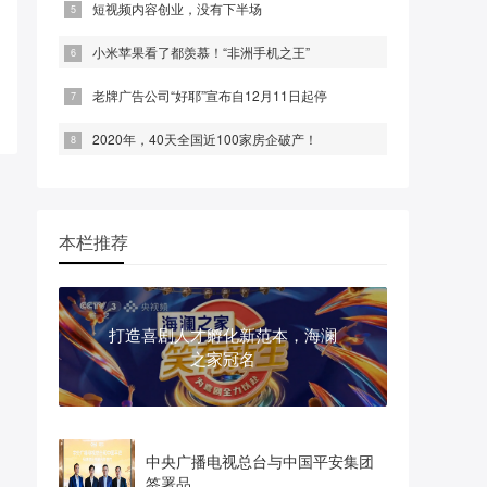
短视频内容创业，没有下半场
小米苹果看了都羡慕！“非洲手机之王”
老牌广告公司“好耶”宣布自12月11日起停
2020年，40天全国近100家房企破产！
本栏推荐
打造喜剧人才孵化新范本，海澜
之家冠名
中央广播电视总台与中国平安集团
签署品