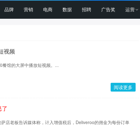
品牌
营销
电商
数据
招聘
广告奖
运营
放短视频
店和餐馆的大屏中播放短视频。...
阅读更多
怒了
店老板告诉媒体称，计入增值税后，Deliveroo的佣金为每份订单