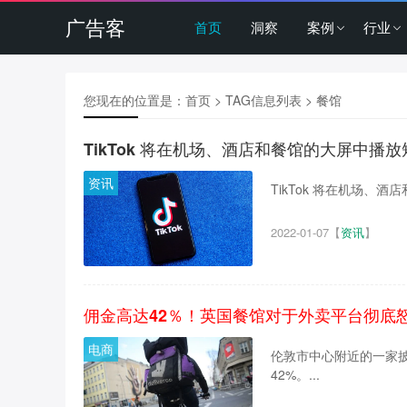
广告客
首页
洞察
案例
行业
您现在的位置是：
首页
> TAG信息列表 > 餐馆
TikTok 将在机场、酒店和餐馆的大屏中播
资讯
TikTok 将在机场、酒
2022-01-07
【
资讯
】
佣金高达42％！英国餐馆对于外卖平台彻底
电商
伦敦市中心附近的一家披萨
42%。...