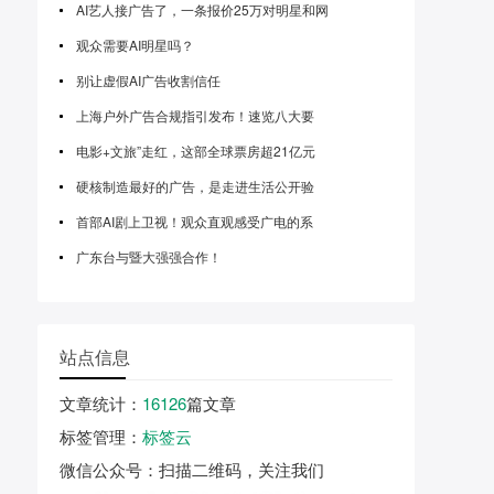
AI艺人接广告了，一条报价25万对明星和网
观众需要AI明星吗？
别让虚假AI广告收割信任
上海户外广告合规指引发布！速览八大要
电影+文旅”走红，这部全球票房超21亿元
硬核制造最好的广告，是走进生活公开验
首部AI剧上卫视！观众直观感受广电的系
广东台与暨大强强合作！
站点信息
文章统计
：
16126
篇文章
标签管理
：
标签云
微信公众号
：扫描二维码，关注我们