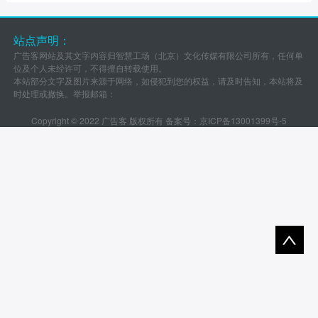
站点声明：
广告客网站及其文字内容归智慧工场（北京）文化传媒有限公司所有，任何单
位及个人未经许可，不得擅自转载使用。
本站部分文字及图片来源于网络，如侵犯到您的权益，请及时告知，本站将及
时处理或撤换。举报邮箱：
Copyright © 2022 广告客 版权所有 备案号：
京ICP备13001399号-5