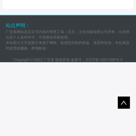
站点声明：
广告客网站及其文字内容归智慧工场（北京）文化传媒有限公司所有，任何单
位及个人未经许可，不得擅自转载使用。
本站部分文字及图片来源于网络，如侵犯到您的权益，请及时告知，本站将及
时处理或撤换。举报邮箱：
Copyright © 2022 广告客 版权所有 备案号：
京ICP备13001399号-5