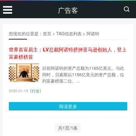
广告客
您现在的位置是：
首页
> TAG信息列表 > 阿诺特
世界首富易主：LV总裁阿诺特挤掉亚马逊创始人，登上
富豪榜榜首
目前阿诺特的资产总额为1165亿美元。与此
同时，贝索斯以1156亿美元的资产总额，位
列富豪榜第二位。...
2020-01-19
【
行业
】
阅读更多
共1页/1条