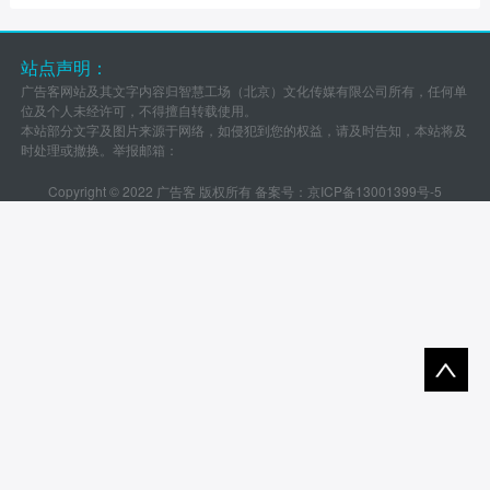
站点声明：
广告客网站及其文字内容归智慧工场（北京）文化传媒有限公司所有，任何单
位及个人未经许可，不得擅自转载使用。
本站部分文字及图片来源于网络，如侵犯到您的权益，请及时告知，本站将及
时处理或撤换。举报邮箱：
Copyright © 2022 广告客 版权所有 备案号：
京ICP备13001399号-5