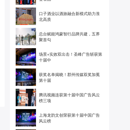
口子酒业以酒旅融合新模式助力淮
北高质
总台赋能鸿蒙智行品牌共建，五界
聚首勾
场景+实效双出击！圣峰广告斩获第
十届中
获奖名单揭晓！郡州传媒双奖加冕
第十届
腾讯视频连获第十届中国广告风云
榜三项
上海龙韵文创荣获第十届中国广告
风云榜