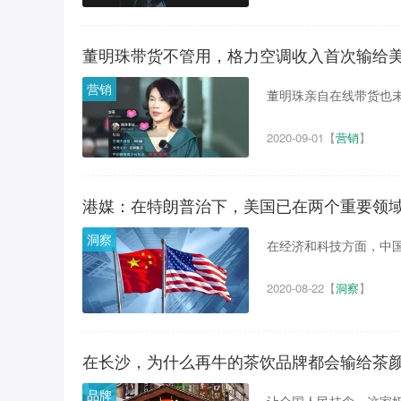
董明珠带货不管用，格力空调收入首次输给
营销
董明珠亲自在线带货也未
2020-09-01
【
营销
】
港媒：在特朗普治下，美国已在两个重要领
洞察
在经济和科技方面，中国
2020-08-22
【
洞察
】
在长沙，为什么再牛的茶饮品牌都会输给茶
品牌