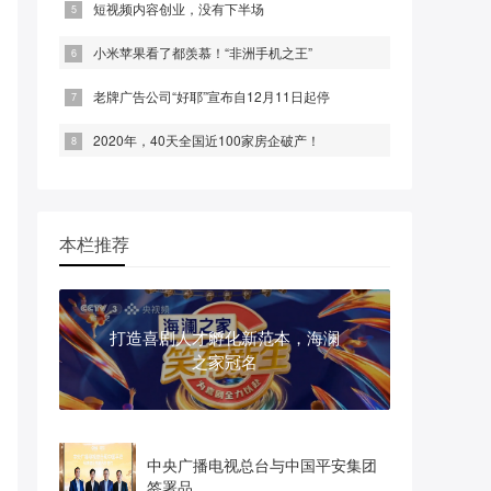
短视频内容创业，没有下半场
小米苹果看了都羡慕！“非洲手机之王”
老牌广告公司“好耶”宣布自12月11日起停
2020年，40天全国近100家房企破产！
本栏推荐
打造喜剧人才孵化新范本，海澜
之家冠名
中央广播电视总台与中国平安集团
签署品