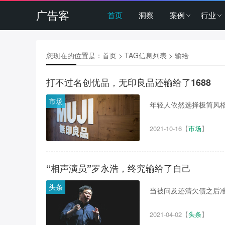
广告客
首页
洞察
案例
行业
您现在的位置是：
首页
> TAG信息列表 > 输给
打不过名创优品，无印良品还输给了1688
市场
年轻人依然选择极简风格
2021-10-16
【
市场
】
“相声演员”罗永浩，终究输给了自己
头条
当被问及还清欠债之后准
2021-04-02
【
头条
】