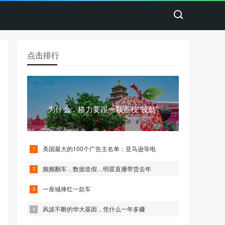
点击排行
为什么，格力要跟一颗荔枝“较劲”
美国最大的100个广告主名单：亚马逊等电
频频翻车，数据造假…明星直播带货去年
一座城捧红一款车
风波不断的华大基因，凭什么一年多赚