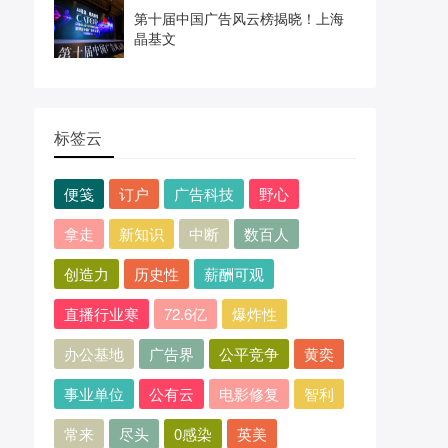
第十届中国广告风云榜揭晓！上海
晶基文
标签云
便笺
订户
广告科技
野心
拿走
新知识
中断
数百人
创造力
历史性
薪酬可观
直播行业寒
72.6亿
爆炸性
办公基地
广告界
公平竞争
黄奕
事业单位
公有云
电影修复
智利
常来
尽头
0感染
英美