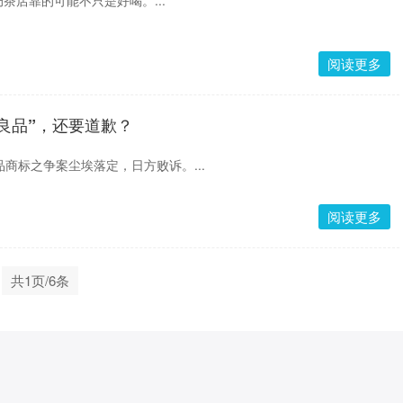
茶店靠的可能不只是好喝。...
阅读更多
良品”，还要道歉？
品商标之争案尘埃落定，日方败诉。...
阅读更多
共1页/6条