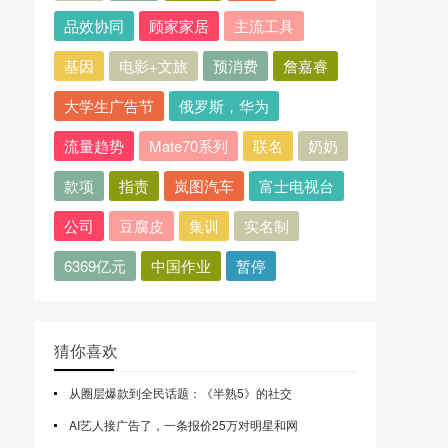
品效协同
顾家家居
主流工具
基因
电影+文旅
预消费
詹嘉睿
大学生广告节
俄罗斯，华为
流量趋势
Mate70系列
联名
奶奶
款项
指责
岚图汽车
富士电视台
公司
豆腐皮
集训
实名制
6369亿元
中国作业
暂停
猜你喜欢
从圈层爆款到全民话题：《半熟5》的社交
AI艺人接广告了，一条报价25万对明星和网