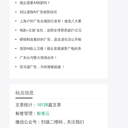
观众需要AI明星吗？
别让虚假AI广告收割信任
上海户外广告合规指引发布！速览八大要
电影+文旅”走红，这部全球票房超21亿元
硬核制造最好的广告，是走进生活公开验
首部AI剧上卫视！观众直观感受广电的系
广东台与暨大强强合作！
亚马逊广告，为何难被超越 ！
站点信息
文章统计
：
16126
篇文章
标签管理
：
标签云
微信公众号
：扫描二维码，关注我们