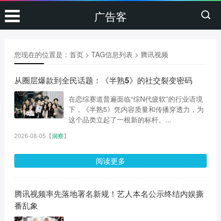
广告客
您现在的位置是：
首页
> TAG信息列表 > 腾讯视频
从圈层爆款到全民话题：《半熟5》的社交裂变密码
在恋综赛道普遍面临“综N代疲软”的行业语境
下，《半熟5》凭内容质量和传播穿透力，为
这个品类立起了一根新的标杆。...
2026-08-05
【
洞察
】
阅读更多
腾讯视频率先落地署名新规！艺人本名公示终结内娱撕
番乱象