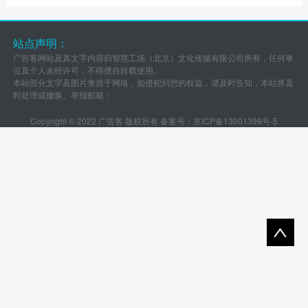
站点声明：
广告客网站及其文字内容归智慧工场（北京）文化传媒有限公司所有，任何单
位及个人未经许可，不得擅自转载使用。
本站部分文字及图片来源于网络，如侵犯到您的权益，请及时告知，本站将及
时处理或撤换。举报邮箱：
Copyright © 2022 广告客 版权所有 备案号：
京ICP备13001399号-5