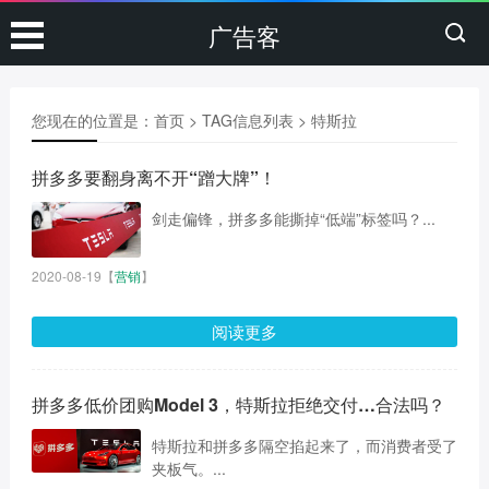
广告客
您现在的位置是：
首页
> TAG信息列表 > 特斯拉
拼多多要翻身离不开“蹭大牌”！
剑走偏锋，拼多多能撕掉“低端”标签吗？...
2020-08-19
【
营销
】
阅读更多
拼多多低价团购Model 3，特斯拉拒绝交付…合法吗？
特斯拉和拼多多隔空掐起来了，而消费者受了
夹板气。...