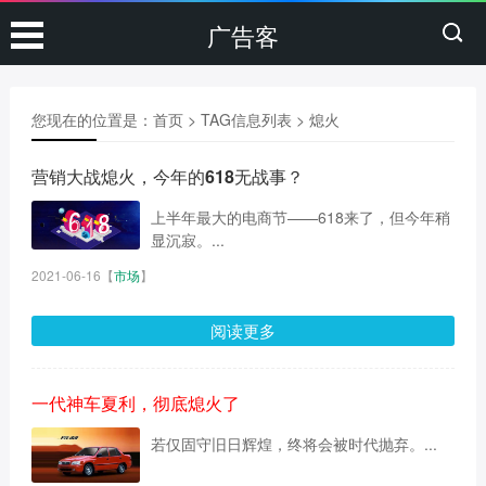
广告客
您现在的位置是：
首页
> TAG信息列表 > 熄火
营销大战熄火，今年的618无战事？
上半年最大的电商节——618来了，但今年稍
显沉寂。...
2021-06-16
【
市场
】
阅读更多
一代神车夏利，彻底熄火了
若仅固守旧日辉煌，终将会被时代抛弃。...