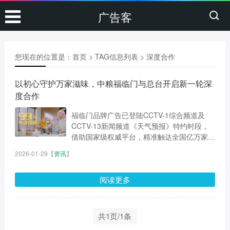
广告客
您现在的位置是：
首页
> TAG信息列表 > 深度合作
以初心守护万家滋味，中粮福临门与总台开启新一轮深
度合作
福临门品牌广告已登陆CCTV-1综合频道及
CCTV-13新闻频道《天气预报》特约时段，
借助国家级权威平台，精准触达全国亿万家
庭。...
2026-01-29
【
资讯
】
阅读更多
共1页/1条