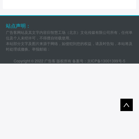
站点声明：
广告客网站及其文字内容归智慧工场（北京）文化传媒有限公司所有，任何单
位及个人未经许可，不得擅自转载使用。
本站部分文字及图片来源于网络，如侵犯到您的权益，请及时告知，本站将及
时处理或撤换。举报邮箱：
Copyright © 2022 广告客 版权所有 备案号：
京ICP备13001399号-5