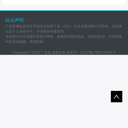
站点声明：
广告客网站及其文字内容归智慧工场（北京）文化传媒有限公司所有，任何单
位及个人未经许可，不得擅自转载使用。
本站部分文字及图片来源于网络，如侵犯到您的权益，请及时告知，本站将及
时处理或撤换。举报邮箱：
Copyright © 2022 广告客 版权所有 备案号：
京ICP备13001399号-5