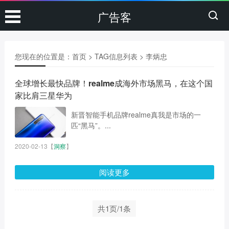
广告客
您现在的位置是：
首页
> TAG信息列表 > 李炳忠
全球增长最快品牌！realme成海外市场黑马，在这个国
家比肩三星华为
新晋智能手机品牌realme真我是市场的一
匹“黑马”。...
2020-02-13
【
洞察
】
阅读更多
共1页/1条