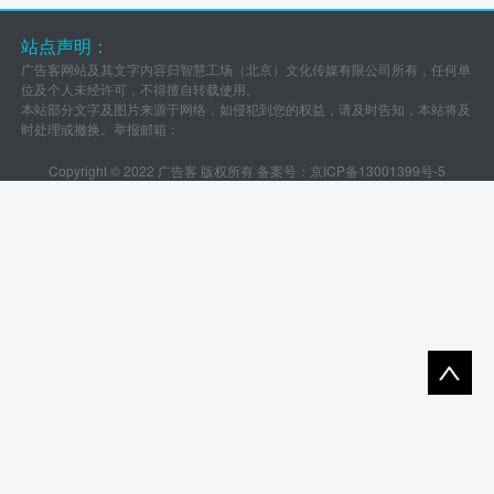
站点声明：
广告客网站及其文字内容归智慧工场（北京）文化传媒有限公司所有，任何单
位及个人未经许可，不得擅自转载使用。
本站部分文字及图片来源于网络，如侵犯到您的权益，请及时告知，本站将及
时处理或撤换。举报邮箱：
Copyright © 2022 广告客 版权所有 备案号：
京ICP备13001399号-5