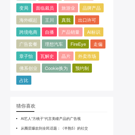
变局
面临裁员
旅游业
品牌产品
海外崛起
王川
真我
出口许可
跨境电商
自播
产品销量
AI标识
广告套餐
理想汽车
FireEye
走偏
章子怡
瓦解史
晶片
外卖市场
佛系创业
Cookie换为
预约制
占比
猜你喜欢
AI艺人“方桃子”代言美瞳产品的广告视
从圈层爆款到全民话题：《半熟5》的社交