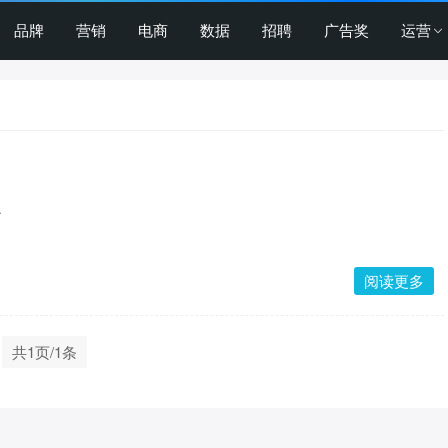
品牌
营销
电商
数据
招聘
广告奖
运营
.
阅读更多
共1页/1条