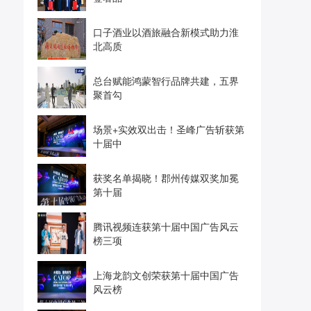
口子酒业以酒旅融合新模式助力淮
北高质
总台赋能鸿蒙智行品牌共建，五界
聚首勾
场景+实效双出击！圣峰广告斩获第
十届中
获奖名单揭晓！郡州传媒双奖加冕
第十届
腾讯视频连获第十届中国广告风云
榜三项
上海龙韵文创荣获第十届中国广告
风云榜