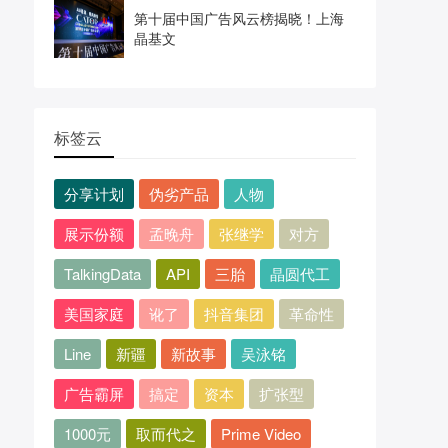
第十届中国广告风云榜揭晓！上海
晶基文
标签云
分享计划
伪劣产品
人物
展示份额
孟晚舟
张继学
对方
TalkingData
API
三胎
晶圆代工
美国家庭
讹了
抖音集团
革命性
Line
新疆
新故事
吴泳铭
广告霸屏
搞定
资本
扩张型
1000元
取而代之
Prime Video