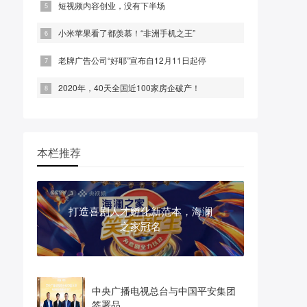
短视频内容创业，没有下半场
小米苹果看了都羡慕！“非洲手机之王”
老牌广告公司“好耶”宣布自12月11日起停
2020年，40天全国近100家房企破产！
本栏推荐
打造喜剧人才孵化新范本，海澜
之家冠名
中央广播电视总台与中国平安集团
签署品