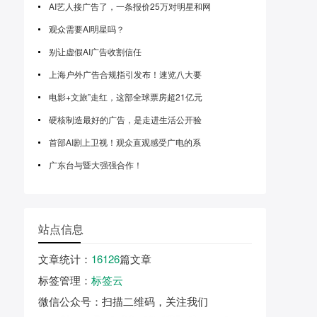
AI艺人接广告了，一条报价25万对明星和网
观众需要AI明星吗？
别让虚假AI广告收割信任
上海户外广告合规指引发布！速览八大要
电影+文旅”走红，这部全球票房超21亿元
硬核制造最好的广告，是走进生活公开验
首部AI剧上卫视！观众直观感受广电的系
广东台与暨大强强合作！
站点信息
文章统计
：
16126
篇文章
标签管理
：
标签云
微信公众号
：扫描二维码，关注我们