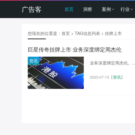
广告客
首页
洞察
案例
行业
您现在的位置是：
首页
> TAG信息列表 > 挂牌上市
巨星传奇挂牌上市 业务深度绑定周杰伦
资讯
业务深度绑定周杰伦。..
2023-07-13
【
资讯
】