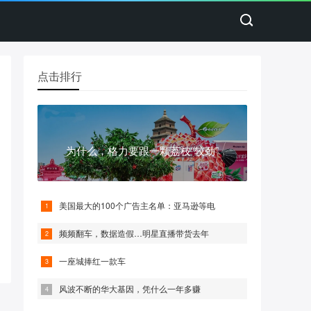
点击排行
为什么，格力要跟一颗荔枝“较劲”
美国最大的100个广告主名单：亚马逊等电
频频翻车，数据造假…明星直播带货去年
一座城捧红一款车
风波不断的华大基因，凭什么一年多赚