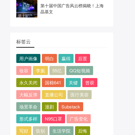
第十届中国广告风云榜揭晓！上海
晶基文
标签云
用户画像
明白
赢得
后置
妆容
李旎
55亿
QQ短视频
永久关闭
国棉641
关键
曾获
大幅反弹
直播公司
医疗美容
场景革命
漫剧
Substack
形式多样
N95口罩
广告变化
写好
告别
生活学院
后悔