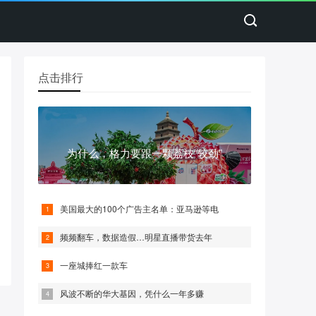
点击排行
为什么，格力要跟一颗荔枝“较劲”
美国最大的100个广告主名单：亚马逊等电
频频翻车，数据造假…明星直播带货去年
一座城捧红一款车
风波不断的华大基因，凭什么一年多赚