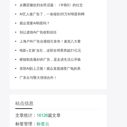
从圈层爆款到全民话题：《半熟5》的社交
AI艺人接广告了，一条报价25万对明星和网
观众需要AI明星吗？
别让虚假AI广告收割信任
上海户外广告合规指引发布！速览八大要
电影+文旅”走红，这部全球票房超21亿元
硬核制造最好的广告，是走进生活公开验
首部AI剧上卫视！观众直观感受广电的系
广东台与暨大强强合作！
站点信息
文章统计
：
16126
篇文章
标签管理
：
标签云