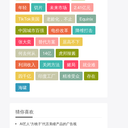
年轻
切片
未来市场
2.41亿元
TikTok美国
老龄化，不止
Equinix
中国城市百强
电价改革
降维打击
张大奕
替代方案
居高不下
何去何从
14亿
虎邦辣酱
利润收入
关闭方法
赌局
就业难
四千亿
印度工厂
精准受众
存在
海啸
猜你喜欢
AI艺人“方桃子”代言美瞳产品的广告视