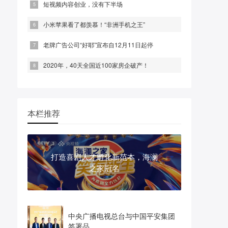
短视频内容创业，没有下半场
小米苹果看了都羡慕！“非洲手机之王”
老牌广告公司“好耶”宣布自12月11日起停
2020年，40天全国近100家房企破产！
本栏推荐
打造喜剧人才孵化新范本，海澜
之家冠名
中央广播电视总台与中国平安集团
签署品