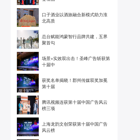
口子酒业以酒旅融合新模式助力淮
北高质
总台赋能鸿蒙智行品牌共建，五界
聚首勾
场景+实效双出击！圣峰广告斩获第
十届中
获奖名单揭晓！郡州传媒双奖加冕
第十届
腾讯视频连获第十届中国广告风云
榜三项
上海龙韵文创荣获第十届中国广告
风云榜