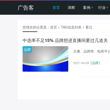
广告客
首页
洞察
案例
行业
您现在的位置是：
首页
> TAG信息列表 > 要过
中选率不足15% 品牌想进直播间要过几道关
品牌
主播、品牌商、电商平台
2021-04-29
【
品牌
】