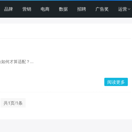
品牌
营销
电商
数据
招聘
广告奖
运营
如何才算适配？...
阅读更多
共1页/1条