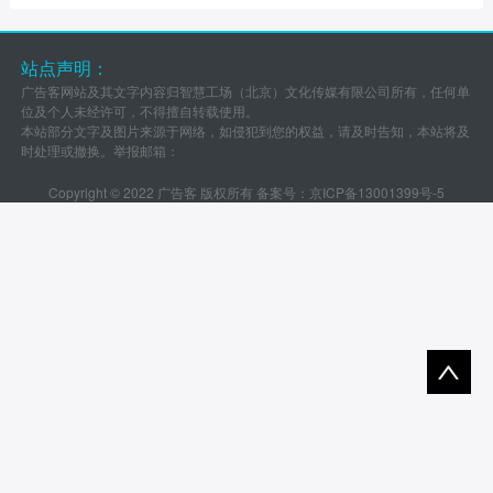
站点声明：
广告客网站及其文字内容归智慧工场（北京）文化传媒有限公司所有，任何单
位及个人未经许可，不得擅自转载使用。
本站部分文字及图片来源于网络，如侵犯到您的权益，请及时告知，本站将及
时处理或撤换。举报邮箱：
Copyright © 2022 广告客 版权所有 备案号：
京ICP备13001399号-5