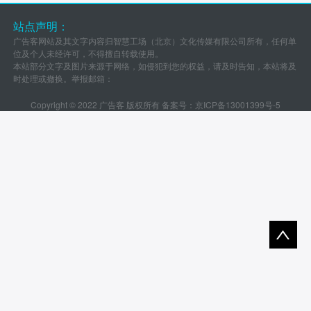
站点声明：
广告客网站及其文字内容归智慧工场（北京）文化传媒有限公司所有，任何单
位及个人未经许可，不得擅自转载使用。
本站部分文字及图片来源于网络，如侵犯到您的权益，请及时告知，本站将及
时处理或撤换。举报邮箱：
Copyright © 2022 广告客 版权所有 备案号：
京ICP备13001399号-5