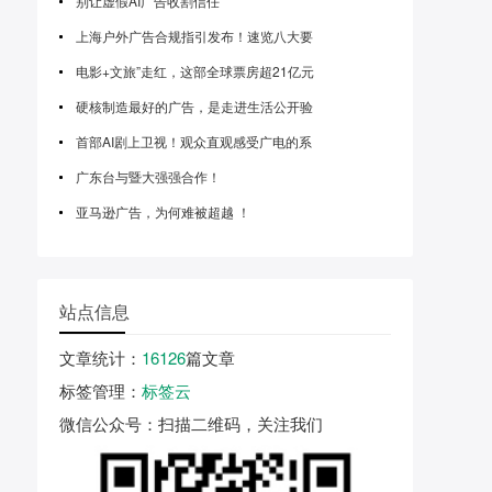
别让虚假AI广告收割信任
上海户外广告合规指引发布！速览八大要
电影+文旅”走红，这部全球票房超21亿元
硬核制造最好的广告，是走进生活公开验
首部AI剧上卫视！观众直观感受广电的系
广东台与暨大强强合作！
亚马逊广告，为何难被超越 ！
站点信息
文章统计
：
16126
篇文章
标签管理
：
标签云
微信公众号
：扫描二维码，关注我们