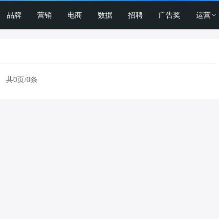
品牌
营销
电商
数据
招聘
广告奖
运营
共0页/0条