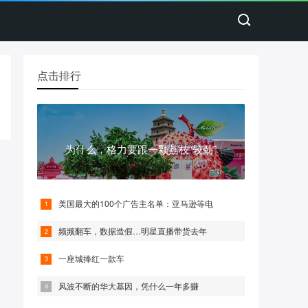
点击排行
为什么，格力要跟一颗荔枝“较劲”
美国最大的100个广告主名单：亚马逊等电
频频翻车，数据造假…明星直播带货去年
一座城捧红一款车
风波不断的华大基因，凭什么一年多赚