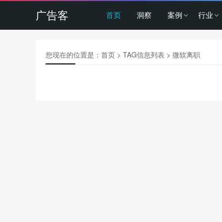
广告客
首页
洞察
案例
行业
您现在的位置是：
首页
> TAG信息列表 > 微软离职