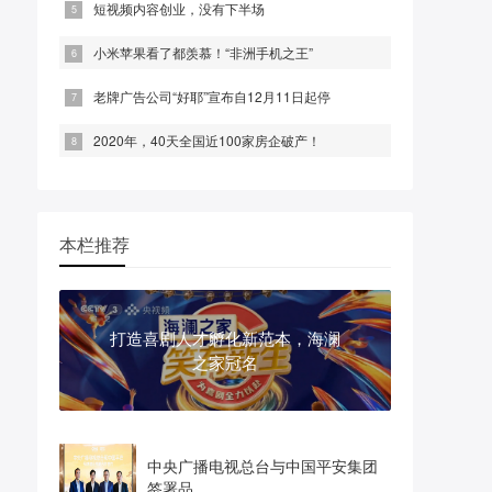
短视频内容创业，没有下半场
小米苹果看了都羡慕！“非洲手机之王”
老牌广告公司“好耶”宣布自12月11日起停
2020年，40天全国近100家房企破产！
本栏推荐
打造喜剧人才孵化新范本，海澜
之家冠名
中央广播电视总台与中国平安集团
签署品