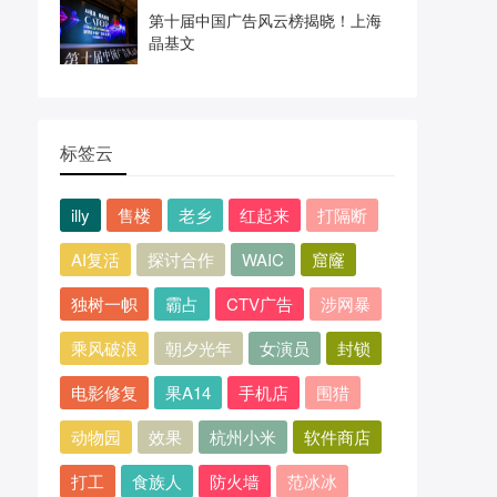
第十届中国广告风云榜揭晓！上海
晶基文
标签云
illy
售楼
老乡
红起来
打隔断
AI复活
探讨合作
WAIC
窟窿
独树一帜
霸占
CTV广告
涉网暴
乘风破浪
朝夕光年
女演员
封锁
电影修复
果A14
手机店
围猎
动物园
效果
杭州小米
软件商店
打工
食族人
防火墙
范冰冰