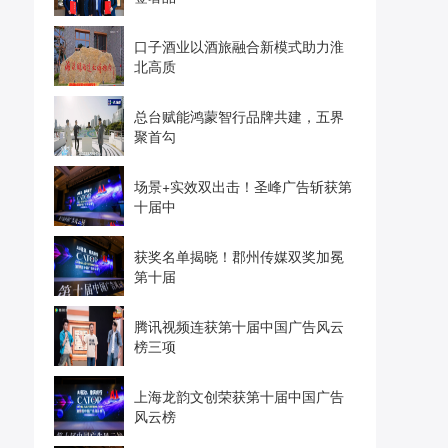
口子酒业以酒旅融合新模式助力淮
北高质
总台赋能鸿蒙智行品牌共建，五界
聚首勾
场景+实效双出击！圣峰广告斩获第
十届中
获奖名单揭晓！郡州传媒双奖加冕
第十届
腾讯视频连获第十届中国广告风云
榜三项
上海龙韵文创荣获第十届中国广告
风云榜