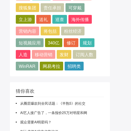
搜狐集团
责任承担
可穿戴
立上游
送礼
巡查
海外传播
营销内容
将包括
粉丝经济
短视频应用
340亿
修订
规划
人造
移动营销
发财
订阅人数
WinRAR
网易考拉
招聘类
猜你喜欢
从圈层爆款到全民话题：《半熟5》的社交
AI艺人接广告了，一条报价25万对明星和网
观众需要AI明星吗？