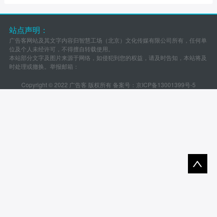
站点声明：
广告客网站及其文字内容归智慧工场（北京）文化传媒有限公司所有，任何单
位及个人未经许可，不得擅自转载使用。
本站部分文字及图片来源于网络，如侵犯到您的权益，请及时告知，本站将及
时处理或撤换。举报邮箱：
Copyright © 2022 广告客 版权所有 备案号：
京ICP备13001399号-5