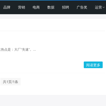
品牌
营销
电商
数据
招聘
广告奖
运营
？
点是：大厂“失速”。...
阅读更多
共1页/1条