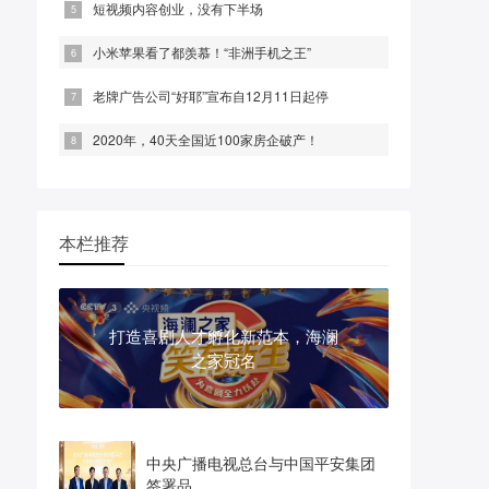
短视频内容创业，没有下半场
小米苹果看了都羡慕！“非洲手机之王”
老牌广告公司“好耶”宣布自12月11日起停
2020年，40天全国近100家房企破产！
本栏推荐
打造喜剧人才孵化新范本，海澜
之家冠名
中央广播电视总台与中国平安集团
签署品