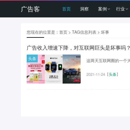
广告客
首页
洞察
案例
行业
您现在的位置是：
首页
> TAG信息列表 > 坏事
广告收入增速下降，对互联网巨头是坏事吗
头条
这两天互联网圈的一个大热
2021-11-24
【
头条
】