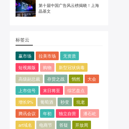
第十届中国广告风云榜揭晓！上海
晶基文
标签云
赢市场
拉美市场
无资质
短视频版
购物
新型冠状病毒
高级副总裁
存货之战
悄然
大会
上市信号
末日将至
综艺盘点
增长9%
葡萄酒
秒变
坑老
腾讯会议
年初
独立自营
潘石屹
art域名
电商节
答疑
开放周