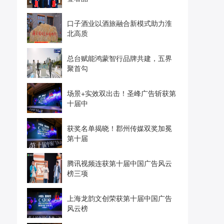
口子酒业以酒旅融合新模式助力淮
北高质
总台赋能鸿蒙智行品牌共建，五界
聚首勾
场景+实效双出击！圣峰广告斩获第
十届中
获奖名单揭晓！郡州传媒双奖加冕
第十届
腾讯视频连获第十届中国广告风云
榜三项
上海龙韵文创荣获第十届中国广告
风云榜