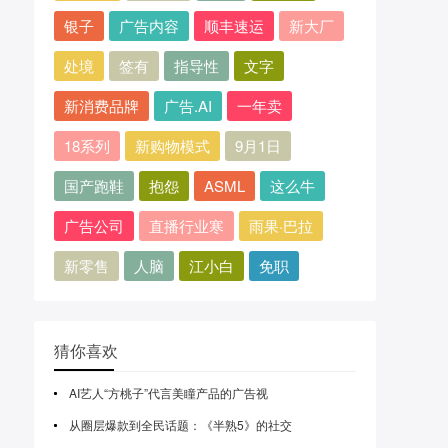
银子
广告内容
顺丰速运
新大厂
处境
签有
指导性
文字
新消费品牌
广告.AI
一年卖
18系列
新购物模式
9月1日
国产跑鞋
抱怨
ASML
这么牛
广告公司
直播行业寒
雨果·巴拉
新零售
人脑
江小白
免职
猜你喜欢
AI艺人“方桃子”代言美瞳产品的广告视
从圈层爆款到全民话题：《半熟5》的社交