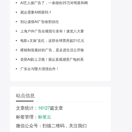
AI艺人接广告了，一条报价25万对明星和网
观众需要AI明星吗？
别让虚假AI广告收割信任
上海户外广告合规指引发布！速览八大要
电影+文旅”走红，这部全球票房超21亿元
硬核制造最好的广告，是走进生活公开验
首部AI剧上卫视！观众直观感受广电的系
广东台与暨大强强合作！
站点信息
文章统计
：
16127
篇文章
标签管理
：
标签云
微信公众号
：扫描二维码，关注我们