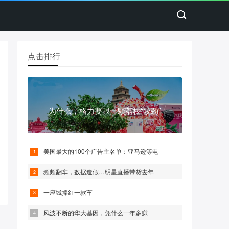
点击排行
为什么，格力要跟一颗荔枝“较劲”
美国最大的100个广告主名单：亚马逊等电
频频翻车，数据造假…明星直播带货去年
一座城捧红一款车
风波不断的华大基因，凭什么一年多赚