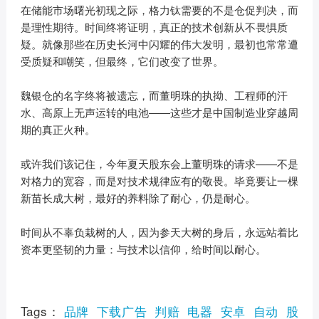
在储能市场曙光初现之际，格力钛需要的不是仓促判决，而
是理性期待。时间终将证明，真正的技术创新从不畏惧质
疑。就像那些在历史长河中闪耀的伟大发明，最初也常常遭
受质疑和嘲笑，但最终，它们改变了世界。
魏银仓的名字终将被遗忘，而董明珠的执拗、工程师的汗
水、高原上无声运转的电池——这些才是中国制造业穿越周
期的真正火种。
或许我们该记住，今年夏天股东会上董明珠的请求——不是
对格力的宽容，而是对技术规律应有的敬畏。毕竟要让一棵
新苗长成大树，最好的养料除了耐心，仍是耐心。
时间从不辜负栽树的人，因为参天大树的身后，永远站着比
资本更坚韧的力量：与技术以信仰，给时间以耐心。
Tags：
品牌
下载广告
判赔
电器
安卓
自动
股