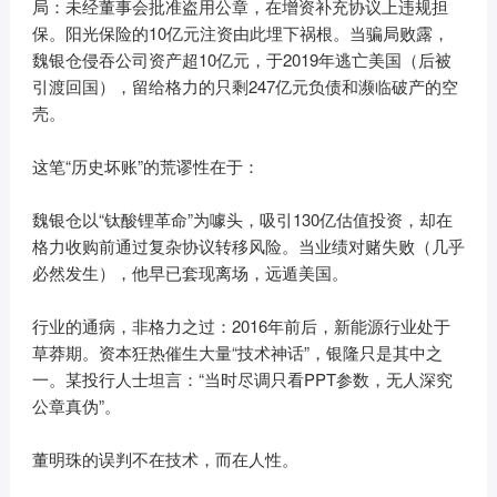
局：未经董事会批准盗用公章，在增资补充协议上违规担
保。阳光保险的10亿元注资由此埋下祸根。当骗局败露，
魏银仓侵吞公司资产超10亿元，于2019年逃亡美国（后被
引渡回国），留给格力的只剩247亿元负债和濒临破产的空
壳。
这笔“历史坏账”的荒谬性在于：
魏银仓以“钛酸锂革命”为噱头，吸引130亿估值投资，却在
格力收购前通过复杂协议转移风险。当业绩对赌失败（几乎
必然发生），他早已套现离场，远遁美国。
行业的通病，非格力之过：2016年前后，新能源行业处于
草莽期。资本狂热催生大量“技术神话”，银隆只是其中之
一。某投行人士坦言：“当时尽调只看PPT参数，无人深究
公章真伪”。
董明珠的误判不在技术，而在人性。