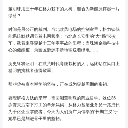
董明珠用三十年在格力栽下的大树，能否为新能源撑起一片
绿荫？
时间是最公正的裁判。当北欧风电场的控制室里，格力钛储
能系统默默调节着电网频率；当北京长安街的“大1路”公交
车，载着乘客穿越十三年零事故的里程；当珠海金融科技中
心的储能柜，为园区源源不断地输送着绿电……
历史终将证明：在洪荒时代弯腰栽树的人，远比站在风口上
精明的摘桃者值得敬重。
那些曾被资本嘲笑的坚持，正在成为穿越周期的密钥。
要理解格力钛的坚守，需回溯董明珠的商业哲学。这位36
岁丧夫后南下打工的单亲妈妈，从格力基层业务员一路成长
为千亿企业掌舵者，今天为人们所广为信奉的“长期主义”于
她早已是刻进骨子里的坚韧。