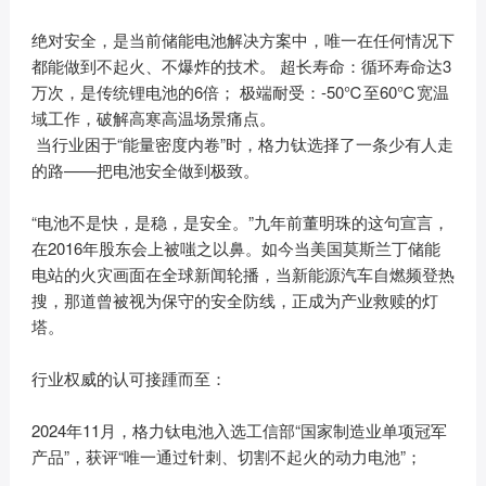
绝对安全，是当前储能电池解决方案中，唯一在任何情况下
都能做到不起火、不爆炸的技术。 超长寿命：循环寿命达3
万次，是传统锂电池的6倍； 极端耐受：-50℃至60℃宽温
域工作，破解高寒高温场景痛点。
当行业困于“能量密度内卷”时，格力钛选择了一条少有人走
的路——把电池安全做到极致。
“电池不是快，是稳，是安全。”九年前董明珠的这句宣言，
在2016年股东会上被嗤之以鼻。如今当美国莫斯兰丁储能
电站的火灾画面在全球新闻轮播，当新能源汽车自燃频登热
搜，那道曾被视为保守的安全防线，正成为产业救赎的灯
塔。
行业权威的认可接踵而至：
2024年11月，格力钛电池入选工信部“国家制造业单项冠军
产品”，获评“唯一通过针刺、切割不起火的动力电池”；