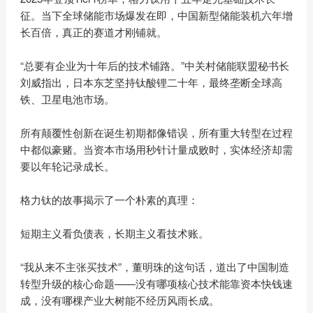
征。当下全球储能市场爆发在即，中国新型储能装机六年增
长百倍，真正的赛道才刚铺就。
“总要有企业为十年后的技术铺路。”中关村储能联盟秘书长
刘威指出，日本东芝坚持钛酸锂二十年，最终垄断全球高
铁、卫星电池市场。
所有颠覆性创新在诞生初期都像错误，所有重大转型在过程
中都似豪赌。当资本市场用秒针计量成败时，实体经济却需
要以年轮记录成长。
格力钛的故事揭示了一个朴素的真理：
短期主义看负债表，长期主义看技术账。
“我从来不主张买技术”，董明珠的这句话，道出了中国制造
转型升级的核心命题——没有哪项核心技术能靠资本快钱速
成，没有哪棵产业大树能不经历风雨长成。