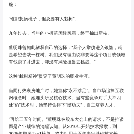
脆：
“谁都想摘桃子，但总要有人栽树”。
九年过去，当年的小树苗历经风霜，终于抽出新枝。
董明珠曾如此解释自己的选择：“我个人举债进入银隆，就
是希望去栽一棵树。我们没有理由说非要等这个项目或领域
有钱赚了才进去，却没有风险担当去挑战。”
这种“栽树精神”贯穿了董明珠的职业生涯。
当同行热衷房地产时，她宣称“永不涉足”。当市场追捧互联
网概念时，她埋头研发核心技术。当有些竞争对手大举四
处“偷”技术时，她坚持舍得下“慢功夫”，自主培养人才。
“再给三五年时间。”董明珠在股东大会上的请求，不是推诿
而是产业规律的清醒认知。从2010年开始技术探索，到
2025年登顶Tier1榜单，格力钛用十五年走完基础技术长