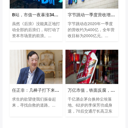
B站，市值一夜暴涨34亿！
字节跳动一季度营收增长130% 全年营收目
虽然《后浪》没能真正地打
字节跳动在2020年一季度
动全部的后浪们，却打动了
的营收约为400亿，全年营
资本市场里的前浪。...
收目标为2000亿元。...
任正非：几棒子打下来，我们明白美国一
万亿市值，铁面反腐，强力控价！李保芳
求生的欲望使我们振奋起
千亿酒企茅台换帅尘埃落
来，寻找自救的道路。...
地。62岁的李保芳功成身
退，70后交通厅长高卫东
接班...