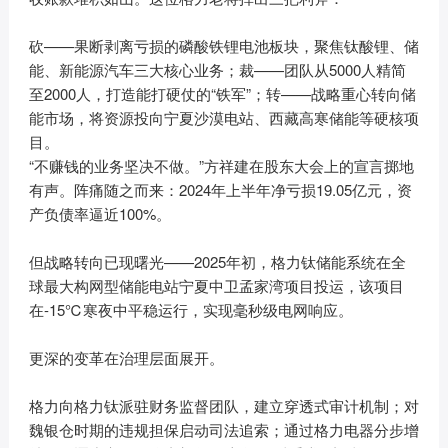
砍——果断剥离亏损的磷酸铁锂电池板块，聚焦钛酸锂、储
能、新能源汽车三大核心业务；裁——团队从5000人精简
至2000人，打造能打硬仗的“铁军”；转——战略重心转向储
能市场，将资源投向宁夏沙漠电站、西藏高寒储能等硬核项
目。
“不赚钱的业务坚决不做。”方祥建在股东大会上的宣言掷地
有声。阵痛随之而来：2024年上半年净亏损19.05亿元，资
产负债率逼近100%。
但战略转向已现曙光——2025年初，格力钛储能系统在全
球最大构网型储能电站宁夏中卫孟家湾项目投运，该项目
在-15℃寒夜中平稳运行，实现毫秒级电网响应。
更深的变革在治理层面展开。
格力向格力钛派驻财务监督团队，建立穿透式审计机制；对
魏银仓时期的违规担保启动司法追索；通过格力电器分步增