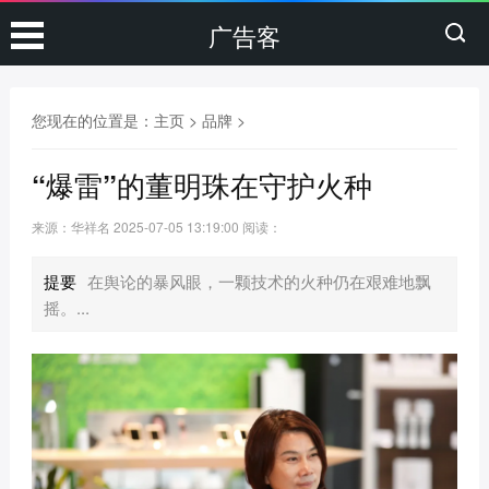
广告客
您现在的位置是：
主页
>
品牌
>
“爆雷”的董明珠在守护火种
来源：华祥名
2025-07-05 13:19:00
阅读：
提要
在舆论的暴风眼，一颗技术的火种仍在艰难地飘
摇。...