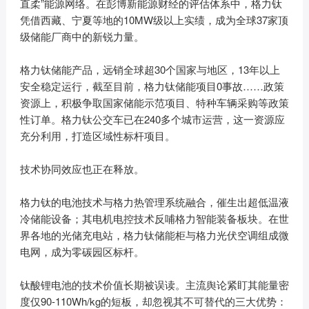
直柔”能源网络。在彭博新能源财经的评估体系中，格力钛
凭借西藏、宁夏等地的10MW级以上实绩，成为全球37家顶
级储能厂商中的新锐力量。
格力钛储能产品，远销全球超30个国家与地区，13年以上
安全稳定运行，截至目前，格力钛储能项目0事故……政策
资源上，积极争取国家储能示范项目、特种车辆采购等政策
性订单。格力钛公交车已在240多个城市运营，这一资源应
充分利用，打造区域性标杆项目。
技术协同效应也正在释放。
格力钛的电池技术与格力热管理系统融合，催生出超低温液
冷储能设备；其电机电控技术反哺格力智能装备板块。在世
界各地的光储充电站，格力钛储能柜与格力光伏空调组成微
电网，成为零碳园区标杆。
钛酸锂电池的技术价值长期被误读。主流舆论紧盯其能量密
度仅90-110Wh/kg的短板，却忽视其不可替代的三大优势：