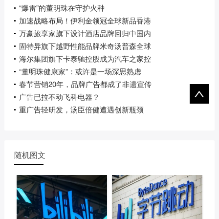
“爆雷”的董明珠在守护火种
加速战略布局！伊利金领冠全球新品香港
万豪旅享家旗下设计酒店品牌回归中国内
固特异旗下越野性能品牌米奇汤普森全球
海尔集团旗下卡泰驰控股成为汽车之家控
“董明珠健康家”：或许是一场深思熟虑
春节营销20年，品牌广告都成了非遗宣传
广告已拉不动飞科电器？
重广告轻研发，汤臣倍健遭遇创新瓶颈
随机图文