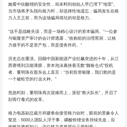
她看中钛酸锂的安全性，却未料到创始人早已埋下“地雷”。
当市场将矛头指向格力时，却选择性地遗忘：骗局发生在格
力入主之前，而为这场骗局填坑的却是格力。
“这不是战略失误，而是一场精心设计的资本骗局。”一位参
与银隆资产审计的会计师透露，“收购前的治理黑洞，让格
力接手的不是资产包，而是债务炸药。”
历史总在重演。回顾中国新能源产业狂飙突进的十年，从江
西赛维到汉能薄膜，资本泡沫裹挟着无数“魏银仓式”投机
者。董明珠在股东会上直言：“当初投资银隆，我们救的是
一个被蛀空的行业火种。”
危急时刻，董明珠再次迎难而上，派驻“救火队长”，开启了
刮骨疗毒式的改革。
格力电器副总裁方祥建奉命接管格力钛时，眼前的景象令人
窒息：5000人团队人浮于事，磷酸铁锂业务持续失血，应
收账款堆积如山。这位格力老将挥出三把利斧：