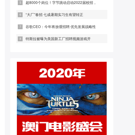
超8000个岗位！字节跳动启动2022届校招，
“大厂”春招 七成暑期实习生有望转正
谷歌CEO：今年将放缓招聘 优先发展战略性
特斯拉被曝为美国新工厂招聘视频游戏开