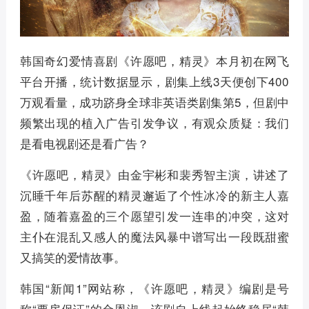
韩国奇幻爱情喜剧《许愿吧，精灵》本月初在网飞
平台开播，统计数据显示，剧集上线3天便创下400
万观看量，成功跻身全球非英语类剧集第5，但剧中
频繁出现的植入广告引发争议，有观众质疑：我们
是看电视剧还是看广告？
《许愿吧，精灵》由金宇彬和裴秀智主演，讲述了
沉睡千年后苏醒的精灵邂逅了个性冰冷的新主人嘉
盈，随着嘉盈的三个愿望引发一连串的冲突，这对
主仆在混乱又感人的魔法风暴中谱写出一段既甜蜜
又搞笑的爱情故事。
韩国“新闻1”网站称，《许愿吧，精灵》编剧是号
称“票房保证”的金恩淑，该剧自上线起始终稳居“韩