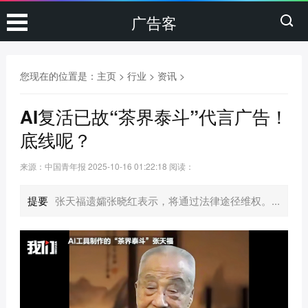
广告客
您现在的位置是：
主页
>
行业
>
资讯
>
AI复活已故“茶界泰斗”代言广告！
底线呢？
来源：中国青年报
2025-10-16 01:22:18
阅读：
提要
张天福遗孀张晓红表示，将通过法律途径维权。...